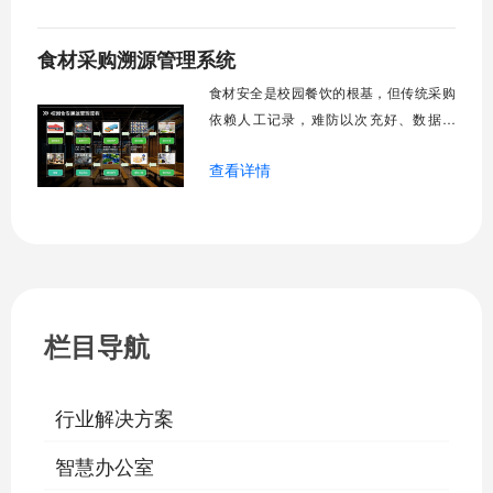
控库存，扫码溯源无忧。让每一袋米、每
一桶油来去可查，临期预警及时，损耗一
食材采购溯源管理系统
目了然，为校园餐饮筑牢第一道安全防
线。
食材安全是校园餐饮的根基，但传统采购
依赖人工记录，难防以次充好、数据造
假。食材采购溯源管理系统打通供应商准
查看详情
入、智能验收、安全检测全流程，让食材
从田间到餐桌全程透明可溯。扫一扫知产
地，秤一秤保足量，检一检守安全，用数
字技术筑牢食材安全第一关。
栏目导航
行业解决方案
智慧办公室