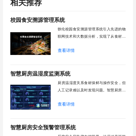
相关推荐
校园食安溯源管理系统
轶伦校园食安溯源管理系统引入先进的物
联网技术和大数据分析，实现了从食材采
购、入库、加工到成品出售的全链条信息
查看详情
化管理。食堂出入库自动称重记录，发生
安全问题，系统能追溯问题根源。
智慧厨房温湿度监测系统
​厨房温湿度关系食材保鲜与操作安全，但
人工记录难以及时发现问题。智慧厨房温
湿度监测系统通过高精度传感器+智能联
查看详情
动，让冷藏库不超温、烹饪区不潮闷、消
毒间不霉变。温度波动秒级报警，湿度超
标自动除湿，历史数据随时可查，为后厨
智慧厨房安全预警管理系统
环境装上“数字哨兵”。