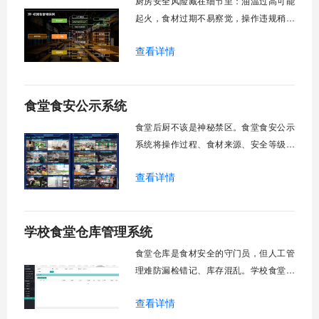
厨房安全风险藏在细节里：油温过高可能
起火，食材过期不易察觉，操作违规稍纵
即逝。智慧厨房安全预警管理系统用AI眼
查看详情
睛盯住每个隐患点，让油锅冒烟前自动控
温，过期食材进锅前被拦截，违规操作发
生时秒级告警。从预警到处置，用科技筑
食堂食安公示系统
起厨房安全防火墙。
食堂后厨不该是神秘禁区。食堂食安公示
系统将操作过程、食材来源、安全等级晒
在阳光下，通过直播镜头、实时数据、电
查看详情
子公示，让家长看得见、学生查得到、监
管有依据。扫一扫知根底，点一点看现
场，用透明赢得信任，用数据筑牢安全。
学校食堂仓库管理系统
食堂仓库是食材安全的守门员，但人工管
理难防漏检错记、库存混乱。学校食堂仓
库管理系统用数字化手段打通食材从入库
查看详情
到出库的全流程，快检把关质量，智能管