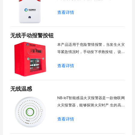
国家重点消防单位以及石油化工、文教卫
查看详情
生、金融、电信等领域的人员密 集场所，
主要作用是配合其他报警设备进行联动报
警，并通过NB-iot物联网服务 平台控制。
无线手动报警按钮
本产品适用于危险警情报警，当发生火灾
等紧急情况时，手动按下求救按钮， 设备
可通过NB-iot物联网将信号传输到服务平
查看详情
台。应用于医院、学校、智能楼宇、 高层
公寓、宾馆、饭店、商厦、工矿企业、国
家重点消防单位以及石油化工、文 教卫
无线温感
生、金融、电信等领域，一般与声光报警
器一比一搭配使用。
NB-IoT智能感温火灾报警器是一款物联网
火灾报警器，能够探测火灾时产 生的高温
并及时发出报警信号。工作稳定，外形美
查看详情
观，可广泛用于商业综合体、 医院、学
校、油站、加油站、住宅、三小场所、城
中村等场所进行火灾安全报 警监测。报警