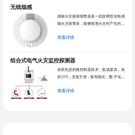
无线烟感
器内置高音量蜂鸣器，报警时发出高分贝
的声响同时进行NB-IoT 物联网传输。报警
感烟火灾探测报警器是一款联网型光电感
器采
烟火灾报警器，能够探测火灾时产生的烟
雾 并及时发出报警信号，报警器采用 CPU
查看详情
控制，能够智能判断火灾时产生的烟雾并
报警。报警器采用了光电式感烟器件及优
良的生产工艺，工作稳定，外形美观，无
组合式电气火灾监控探测器
需调试，可广泛 用于商业综合体、大厦、
医院、学校、油库、加油站、住宅、工
采用先进的微控制器技术，集成度高，体
地、三小场所
积小巧，安装方便，集智能化，数 字化，
网络化于一身，支持蜂窝网通信、RS485
查看详情
通信等多种通讯方式，可以定时 上报电气
回路参数，实时推送异常告警至用电安全
监管与电能管理云平台。无需现场巡查，
可以及时掌握线路动态运行存在的用电安
全隐患，及时发现电气隐患， 提高电气安
全管理预警