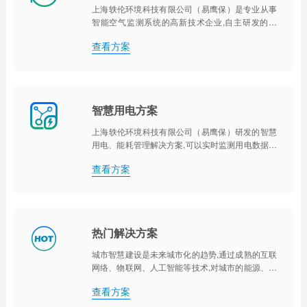
上海轶伦环境科技有限公司（易鹰保）是专业从事
智能空气监测系统的高新技术企业,自主研发的室
内、室外空气监测仪、空气污染净化系统、环境空
查看方案
气污染报警系统、智能空气联动系统均获得业内认
可,我们致力于打造智能化的绿色空间,维护健康的空
气环境。

智慧用电方案
上海轶伦环境科技有限公司（易鹰保）研发的智慧
用电、能耗管理解决方案,可以实时监测用电数据、
定时开关、用电异常报警、设备智能化控制等功能,
查看方案
利用大数据、互联网等技术,实现节能管控,远程操
控,可视化管理。

热门解决方案
城市智慧建设是未来城市化的趋势,通过成熟的互联
网络、物联网、人工智能等技术,对城市的能源、交
通、管理进行多对维度的智慧化建设,实现人与自然
查看方案
和谐发展的智慧化城市和社区。