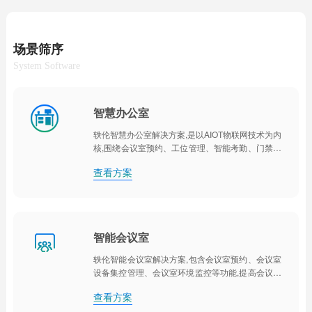
场景筛序
System Software

智慧办公室
轶伦智慧办公室解决方案,是以AIOT物联网技术为内
核,围绕会议室预约、工位管理、智能考勤、门禁通
行、物联集控等方面,全方面优化办公环境,提升管理
查看方案
效率。

智能会议室
轶伦智能会议室解决方案,包含会议室预约、会议室
设备集控管理、会议室环境监控等功能,提高会议室
使用效率、降低会议室管理成本。
查看方案