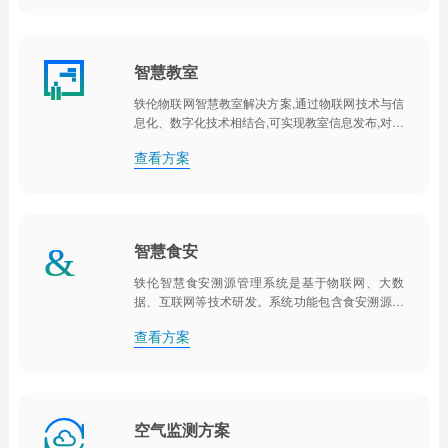

智慧教室
轶伦物联网智慧教室解决方案,通过物联网技术与信
息化、数字化技术相结合,可实现教室信息发布,对教
室中灯、空调、智慧黑板、空气质量、安全用电、
查看方案
窗帘等进行全方面的智能化管理与控制。
智慧食安
&
轶伦智慧食安溯源管理系统是基于物联网、大数
据、互联网等技术研发。系统功能包含食安溯源管
理、食材出入库管理、明厨亮灶系统、后厨环境监
查看方案
控系统、食堂陪餐系统、食安培训系统、食堂巡查
管理、食材检验等功能。

空气监测方案