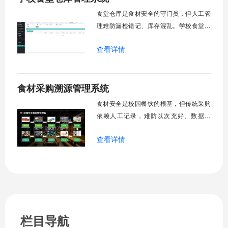
食堂仓库是食材安全的守门员，但人工管
理难防漏检错记、库存混乱。学校食堂仓
库管理系统用数字化手段打通食材从入库
查看详情
到出库的全流程，快检把关质量，智能管
控库存，扫码溯源无忧。让每一袋米、每
一桶油来去可查，临期预警及时，损耗一
食材采购溯源管理系统
目了然，为校园餐饮筑牢第一道安全防
线。
食材安全是校园餐饮的根基，但传统采购
依赖人工记录，难防以次充好、数据造
假。食材采购溯源管理系统打通供应商准
查看详情
入、智能验收、安全检测全流程，让食材
从田间到餐桌全程透明可溯。扫一扫知产
地，秤一秤保足量，检一检守安全，用数
字技术筑牢食材安全第一关。
栏目导航