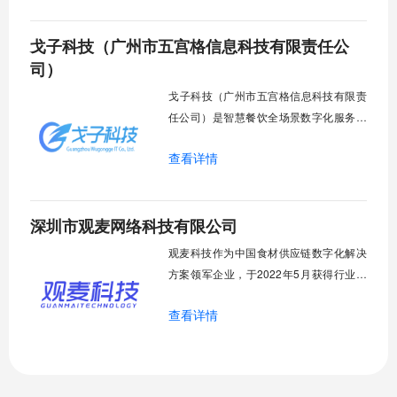
企单位食堂、教育机构后厨及餐饮经营单
位，提供覆盖"终端设备-智能监管-风险预
戈子科技（广州市五宫格信息科技有限责任公
警"的全栈解决方案，同步为市场监管部门
打造市/区/街道三级数字化食安治理平台。
司）
​戈子科技（广州市五宫格信息科技有限责
任公司）是智慧餐饮全场景数字化服务领
军企业，依托自主创新的AIoT技术体系，
查看详情
为行业提供覆盖智能餐线、食安管控、供
应链协同的全链路解决方案。
深圳市观麦网络科技有限公司
观麦科技作为中国食材供应链数字化解决
方案领军企业，于2022年5月获得行业唯
一C轮战略融资，由哗啦啦主导投资数亿
查看详情
元，奠定其赛道龙头地位。公司自2014年
创立以来持续革新传统食配行业模式，率
先推动食材流通进入数字化3.0阶段。通过
构建覆盖生鲜配送、中央厨房、质量溯源