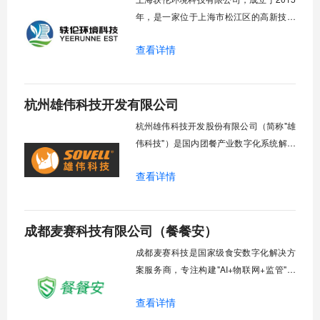
力、金融、石化、水利等
年，是一家位于上海市松江区的高新技术
企业。公司专注于物联网（AIOT）软硬件
查看详情
研发与整合，提供一站式建筑智能化整体
解决方案。其主要业务涵盖智慧校园、智
慧办公、智慧实验室、校园食安、智慧用
杭州雄伟科技开发有限公司
电及环境监测等领域，拥有多项专利与软
件著作权
杭州雄伟科技开发股份有限公司（简称"雄
伟科技"）是国内团餐产业数字化系统解决
方案提供商，总部设于杭州市滨江区。企
查看详情
业以物联网技术为核心，专注为团餐行业
打造覆盖全场景的智能化整体解决方案体
系。
成都麦赛科技有限公司（餐餐安）
成都麦赛科技是国家级食安数字化解决方
案服务商，专注构建"AI+物联网+监管"三
位一体的智慧食安技术体系。公司深度整
查看详情
合AIoT技术能力与垂直场景认知，面向政