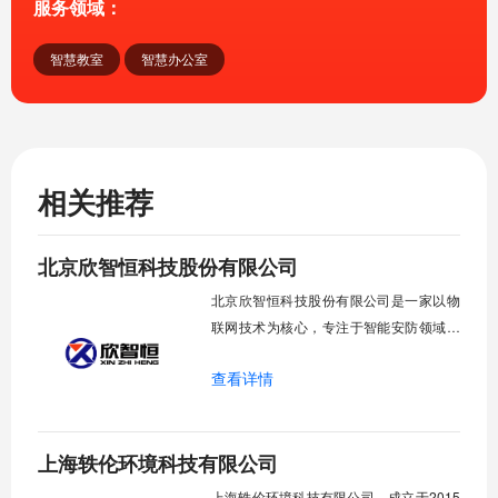
服务领域：
智慧教室
智慧办公室
相关推荐
北京欣智恒科技股份有限公司
北京欣智恒科技股份有限公司是一家以物
联网技术为核心，专注于智能安防领域物
联网服务的高新技术企业，于2015年成功
查看详情
上市，服务客户十一年，累计承担
5000+成功项目，验收通过率100%，拥有
21项发明专利、38项专业资质、84项软件
上海轶伦环境科技有限公司
著作权。欣智值依托强大自主研发能力，
在政府、军队、教育、医疗、通信、电
上海轶伦环境科技有限公司，成立于2015