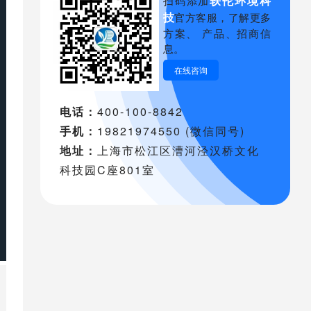
轶伦环境科
扫码添加
技
官方客服，了解更多
方案、 产品、招商信
息。
在线咨询
电话：
400-100-8842
手机：
19821974550 (微信同号)
地址：
上海市松江区漕河泾汉桥文化
科技园C座801室