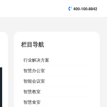
400-100-8842
title]

[list:subtitle]
[list:subtitle]
[list:subtitle]
演示视频
栏目导航

软件下载
行业解决方案
&
易鹰保
智慧办公室
智能会议室
智慧教室
智慧食安