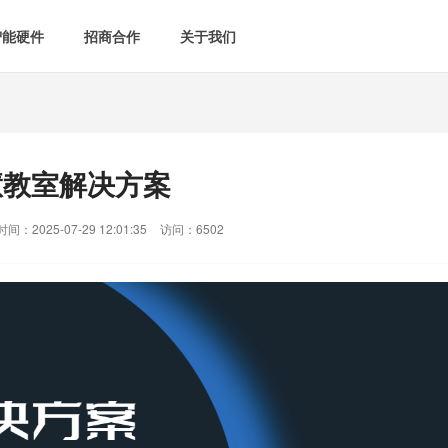
智能硬件
招商合作
关于我们

智能会议室
智慧教室
[list:subtitle]

[list:subtitle]
[list:sub
能控电
新闻中心

空气监测方案
智慧用电方案
慧教室解决方案
[list:subtitle]
[list:subtitle]

案例中心
气&能耗监测

智慧场景建设
间：2025-07-29 12:01:35
访问：6502
&
网站地图
防安防
媒体&信息化