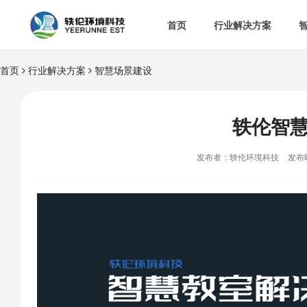
首页
行业解决方案
首页
行业解决方案
智慧场景建设


智慧办公室

智
&

智慧食安
轶伦智

空

热门解决方案
发布者：轶伦环境科技
发布时

消

多