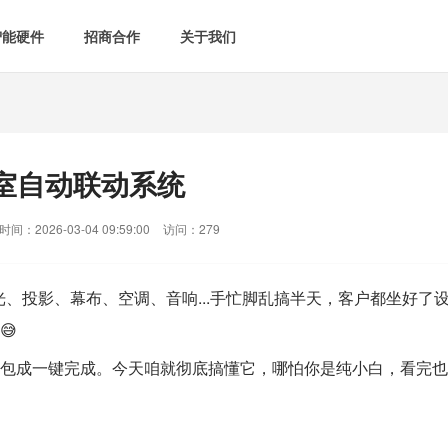
智能硬件
招商合作
关于我们

智能会议室
智慧教室
[list:subtitle]

[list:subtitle]
[list:sub
能控电
新闻中心

空气监测方案
智慧用电方案
室自动联动系统
[list:subtitle]
[list:subtitle]

案例中心
气&能耗监测

智慧场景建设
间：2026-03-04 09:59:00
访问：279
&
网站地图
防安防
、投影、幕布、空调、音响...手忙脚乱搞半天，客户都坐好了
😅
媒体&信息化
打包成一键完成。今天咱就彻底搞懂它，哪怕你是纯小白，看完也