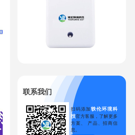
联系我们
轶伦环境科
扫码添加
技
官方客服，了解更多
方案、 产品、招商信
息。