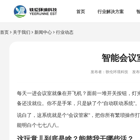
首页
行业解决方案
首页
关于我们
新闻中心
行业动态


智慧办公室

智
&

智慧食安
智能会议

空

热门解决方案
发布者：轶伦环境科技
发布时

消
每天一进会议室就像在开飞机？面前一堆开关按钮，灯光
备还没就位。你不是手笨，只是缺了个“自动联动系统”。

多
说白了，这系统就是个“会议管家”，把你所有繁琐操作
能明白个七七八八。
这玩意儿到底是啥？能替我干哪些活？