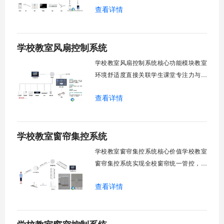
查看详情
巡检盲区。保障教学环境温湿度适宜。数
字化调度重塑后勤管理范式。核心功能模
块清单：远程集中控制。智能定时调度。
学校教室风扇控制系统
环境自适应调节。能耗监测统计。故障预
警诊断。权限分级管理。一、远程集中控
学校教室风扇控制系统核心功能模块教室
制1.
环境舒适度直接关联学生课堂专注力与学
习效率。轶伦环境科技深耕校园智能设备
查看详情
领域，打造教室风扇控制系统，实现温度
感知、自动调速、远程管控、定时策略、
分组联动、安全防护六大模块一体化运
学校教室窗帘集控系统
行，为学校提供精细化风扇管理方案。
一、温度感知模块1.1 多点温度采集教
学校教室窗帘集控系统核心价值学校教室
窗帘集控系统实现全校窗帘统一管控，提
升管理效率。传统人工操作耗时费力，智
查看详情
能化改造后，一键完成全校窗帘开合，节
省人力成本。光线环境智能调节，保护学
生视力健康，营造舒适教学环境。节能减
排效果显著，延长窗帘使用寿命，降低学