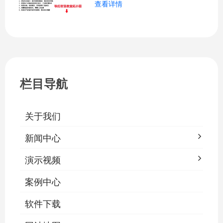
查看详情
关、按需调光、定时策略、能耗监测、故
障告警、场景联动与权限分级。告别逐间
教室手动操作的低效模式，降低照明能
耗，延长灯具寿命，保障学生视力健康。
一、集中开关控制1.1 单灯开关后台界面
栏目导航
关于我们
新闻中心
演示视频
案例中心
软件下载