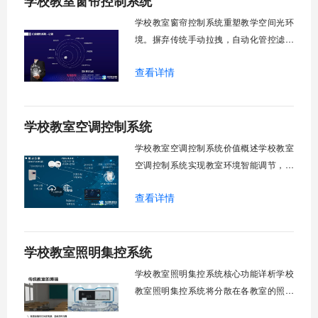
学校教室窗帘控制系统
校运营维护成本。一、集中控制功能1. 全
学校教室窗帘控制系统重塑教学空间光环
境。摒弃传统手动拉拽，自动化管控滤除
眩光，护眼防近视。强光阻断，弱光补
查看详情
足，节能降耗。精准适配多媒体教学、考
试、午休等多维场景，减负后勤运维，赋
能智慧校园生态升级。智能光感调节1. 动
学校教室空调控制系统
态光照追踪实时捕捉室外照度参数。光照
阈值超标触发开合机构。免人工干预。自
学校教室空调控制系统价值概述学校教室
然
空调控制系统实现教室环境智能调节，提
升教学舒适度，降低能源消耗。系统集中
查看详情
管理全校空调设备，远程监控运行状态，
定时开关机，温度智能调节，故障自动报
警。管理人员通过平台统一管控，减少人
学校教室照明集控系统
工巡检工作量，延长设备使用寿命，节约
运营成本，为师生创造良好学习环境。
学校教室照明集控系统核心功能详析学校
一、集中
教室照明集控系统将分散在各教室的照明
设备统一纳入集中管控平台，实现一键开