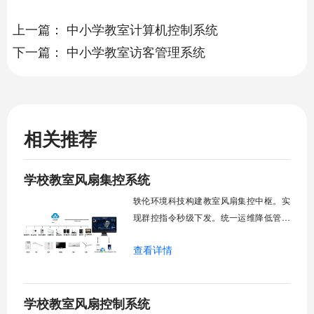
上一篇：
中小学教室计算机控制系统
下一篇：
中小学教室访客管理系统
相关推荐
学校教室风扇集控系统
轶伦环境科技构建教室风扇集控中枢。实
现群控指令秒级下发。统一运维降低管理
成本。提升校园通风换气效能。规避人工
查看详情
巡检盲区。保障教学环境温湿度适宜。数
字化调度重塑后勤管理范式。核心功能模
块清单：远程集中控制。智能定时调度。
学校教室风扇控制系统
环境自适应调节。能耗监测统计。故障预