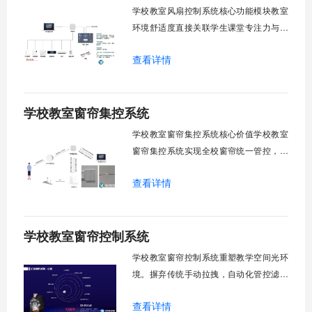
警诊断。权限分级管理。一、远程集中控
学校教室风扇控制系统核心功能模块教室
制1.
环境舒适度直接关联学生课堂专注力与学
习效率。轶伦环境科技深耕校园智能设备
查看详情
领域，打造教室风扇控制系统，实现温度
感知、自动调速、远程管控、定时策略、
分组联动、安全防护六大模块一体化运
学校教室窗帘集控系统
行，为学校提供精细化风扇管理方案。
一、温度感知模块1.1 多点温度采集教
学校教室窗帘集控系统核心价值学校教室
窗帘集控系统实现全校窗帘统一管控，提
升管理效率。传统人工操作耗时费力，智
查看详情
能化改造后，一键完成全校窗帘开合，节
省人力成本。光线环境智能调节，保护学
生视力健康，营造舒适教学环境。节能减
学校教室窗帘控制系统
排效果显著，延长窗帘使用寿命，降低学
校运营维护成本。一、集中控制功能1. 全
学校教室窗帘控制系统重塑教学空间光环
境。摒弃传统手动拉拽，自动化管控滤除
眩光，护眼防近视。强光阻断，弱光补
查看详情
足，节能降耗。精准适配多媒体教学、考