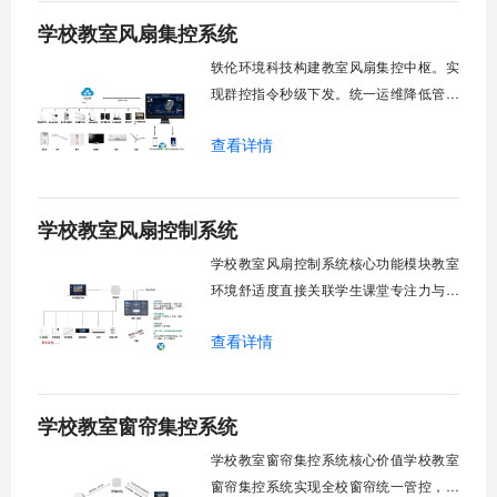
学校教室风扇集控系统
轶伦环境科技构建教室风扇集控中枢。实
现群控指令秒级下发。统一运维降低管理
成本。提升校园通风换气效能。规避人工
查看详情
巡检盲区。保障教学环境温湿度适宜。数
字化调度重塑后勤管理范式。核心功能模
块清单：远程集中控制。智能定时调度。
学校教室风扇控制系统
环境自适应调节。能耗监测统计。故障预
警诊断。权限分级管理。一、远程集中控
学校教室风扇控制系统核心功能模块教室
制1.
环境舒适度直接关联学生课堂专注力与学
习效率。轶伦环境科技深耕校园智能设备
查看详情
领域，打造教室风扇控制系统，实现温度
感知、自动调速、远程管控、定时策略、
分组联动、安全防护六大模块一体化运
学校教室窗帘集控系统
行，为学校提供精细化风扇管理方案。
一、温度感知模块1.1 多点温度采集教
学校教室窗帘集控系统核心价值学校教室
窗帘集控系统实现全校窗帘统一管控，提