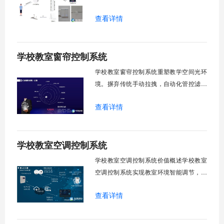
升管理效率。传统人工操作耗时费力，智
查看详情
能化改造后，一键完成全校窗帘开合，节
省人力成本。光线环境智能调节，保护学
生视力健康，营造舒适教学环境。节能减
学校教室窗帘控制系统
排效果显著，延长窗帘使用寿命，降低学
校运营维护成本。一、集中控制功能1. 全
学校教室窗帘控制系统重塑教学空间光环
境。摒弃传统手动拉拽，自动化管控滤除
眩光，护眼防近视。强光阻断，弱光补
查看详情
足，节能降耗。精准适配多媒体教学、考
试、午休等多维场景，减负后勤运维，赋
能智慧校园生态升级。智能光感调节1. 动
学校教室空调控制系统
态光照追踪实时捕捉室外照度参数。光照
阈值超标触发开合机构。免人工干预。自
学校教室空调控制系统价值概述学校教室
然
空调控制系统实现教室环境智能调节，提
升教学舒适度，降低能源消耗。系统集中
查看详情
管理全校空调设备，远程监控运行状态，
定时开关机，温度智能调节，故障自动报
警。管理人员通过平台统一管控，减少人