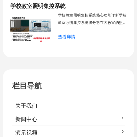
学校教室照明集控系统
工巡检工作量，延长设备使用寿命，节约
运营成本，为师生创造良好学习环境。
学校教室照明集控系统核心功能详析学校
一、集中
教室照明集控系统将分散在各教室的照明
设备统一纳入集中管控平台，实现一键开
查看详情
关、按需调光、定时策略、能耗监测、故
障告警、场景联动与权限分级。告别逐间
教室手动操作的低效模式，降低照明能
耗，延长灯具寿命，保障学生视力健康。
一、集中开关控制1.1 单灯开关后台界面
栏目导航
关于我们
新闻中心
演示视频