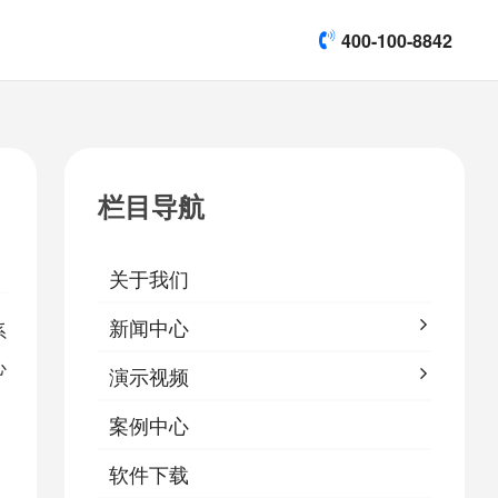
400-100-8842
title]

[list:subtitle]
[list:subtitle]
[list:subtitle]
演示视频
栏目导航

软件下载
关于我们
&
易鹰保
新闻中心
系
心
演示视频
案例中心
软件下载