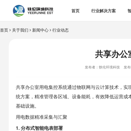
首页
行业解决方案
首页
关于我们
新闻中心
行业动态


智慧办公室

智
&

智慧食安
共享办公

空

热门解决方案
发布者：轶伦环境科技
发布时

消
共享办公室
用电集控系统通过物联网与云计算技术，实
统方案，精准管理各区域、设备能耗，有效降低运营成

多
基础设施。
用电数据精准采集与汇聚
1. 分布式智能电表部署