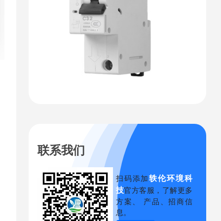
联系我们
轶伦环境科
扫码添加
技
官方客服，了解更多
方案、 产品、招商信
息。