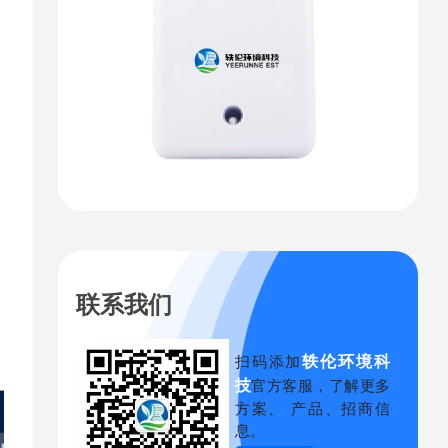
联系我们
轶伦环境科
扫码添加
技
官方客服，了解更多
方案、 产品、招商信
息。