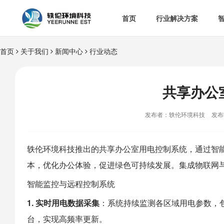
首页
行业解决方案
首页
关于我们
新闻中心
行业动态


智慧办公室

智
&

智慧食安
共享办公

空

热门解决方案
发布者：轶伦环境科技
发布时

消
轶伦环境科技
推出的
共享办公室
用电控制系统，通过智
本，优化办公体验，促进绿色可持续发展。集成物联网

多
智能监控与远程控制系统
1. 实时用电数据采集
：系统持续监测各区域用电参数，
台，实现高频率更新。