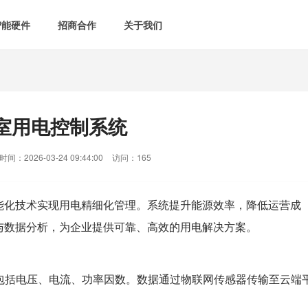
智能硬件
招商合作
关于我们

智能会议室
智慧教室
[list:subtitle]

[list:subtitle]
[list:sub
能控电
新闻中心

空气监测方案
智慧用电方案
室用电控制系统
[list:subtitle]
[list:subtitle]

案例中心
气&能耗监测

智慧场景建设
间：2026-03-24 09:44:00
访问：165
&
网站地图
防安防
能化技术实现用电精细化管理。系统提升能源效率，降低运营成
与数据分析，为企业提供可靠、高效的用电解决方案。
媒体&信息化
包括电压、电流、功率因数。数据通过物联网传感器传输至云端