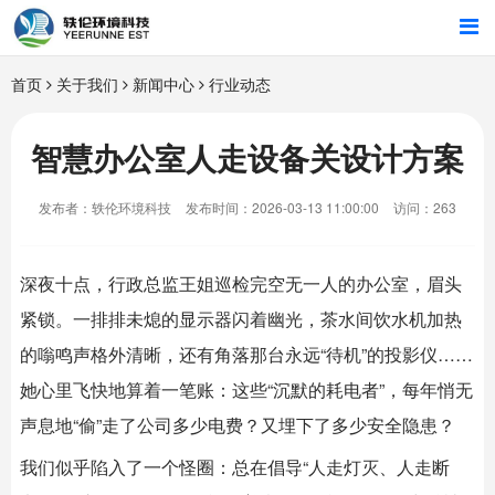
首页
首页
关于我们
新闻中心
行业动态
行业解决方案
智慧办公室人走设备关设计方案
智能硬件
发布者：轶伦环境科技
发布时间：2026-03-13 11:00:00
访问：263
招商合作
深夜十点，行政总监王姐巡检完空无一人的办公室，眉头
关于我们
紧锁。一排排未熄的显示器闪着幽光，茶水间饮水机加热
的嗡鸣声格外清晰，还有角落那台永远“待机”的投影仪……
她心里飞快地算着一笔账：这些“沉默的耗电者”，每年悄无
声息地“偷”走了公司多少电费？又埋下了多少安全隐患？
我们似乎陷入了一个怪圈：总在倡导“人走灯灭、人走断