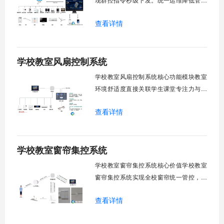
成本。提升校园通风换气效能。规避人工
查看详情
巡检盲区。保障教学环境温湿度适宜。数
字化调度重塑后勤管理范式。核心功能模
块清单：远程集中控制。智能定时调度。
学校教室风扇控制系统
环境自适应调节。能耗监测统计。故障预
警诊断。权限分级管理。一、远程集中控
学校教室风扇控制系统核心功能模块教室
制1.
环境舒适度直接关联学生课堂专注力与学
习效率。轶伦环境科技深耕校园智能设备
查看详情
领域，打造教室风扇控制系统，实现温度
感知、自动调速、远程管控、定时策略、
分组联动、安全防护六大模块一体化运
学校教室窗帘集控系统
行，为学校提供精细化风扇管理方案。
一、温度感知模块1.1 多点温度采集教
学校教室窗帘集控系统核心价值学校教室
窗帘集控系统实现全校窗帘统一管控，提
升管理效率。传统人工操作耗时费力，智
查看详情
能化改造后，一键完成全校窗帘开合，节
省人力成本。光线环境智能调节，保护学