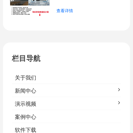
设备统一纳入集中管控平台，实现一键开
查看详情
关、按需调光、定时策略、能耗监测、故
障告警、场景联动与权限分级。告别逐间
教室手动操作的低效模式，降低照明能
耗，延长灯具寿命，保障学生视力健康。
一、集中开关控制1.1 单灯开关后台界面
栏目导航
关于我们
新闻中心
演示视频
案例中心
软件下载