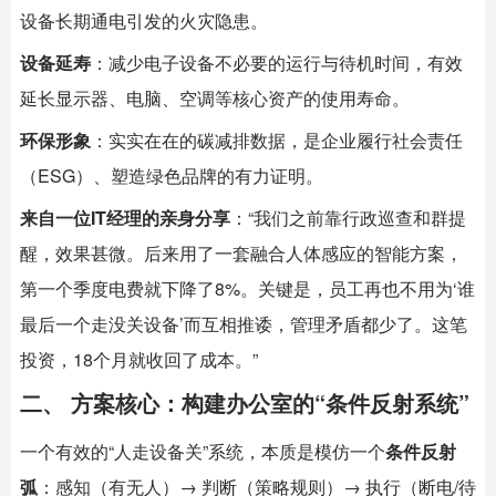
设备长期通电引发的火灾隐患。
设备延寿
：减少电子设备不必要的运行与待机时间，有效
延长显示器、电脑、空调等核心资产的使用寿命。
环保形象
：实实在在的碳减排数据，是企业履行社会责任
（ESG）、塑造绿色品牌的有力证明。
来自一位IT经理的亲身分享
：“我们之前靠行政巡查和群提
醒，效果甚微。后来用了一套融合人体感应的智能方案，
第一个季度电费就下降了8%。关键是，员工再也不用为‘谁
最后一个走没关设备’而互相推诿，管理矛盾都少了。这笔
投资，18个月就收回了成本。”
二、 方案核心：构建办公室的“条件反射系统”
一个有效的“人走设备关”系统，本质是模仿一个
条件反射
弧
：感知（有无人）→ 判断（策略规则）→ 执行（断电/待