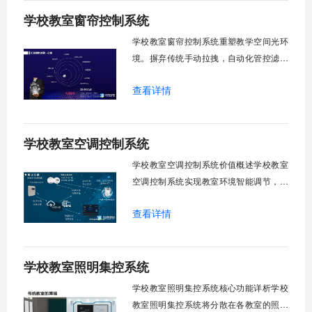
生视力健康，营造舒适教学环境。节能减
学校教室窗帘控制系统
排效果显著，延长窗帘使用寿命，降低学
校运营维护成本。一、集中控制功能1. 全
学校教室窗帘控制系统重塑教学空间光环
境。摒弃传统手动拉拽，自动化管控滤除
眩光，护眼防近视。强光阻断，弱光补
查看详情
足，节能降耗。精准适配多媒体教学、考
试、午休等多维场景，减负后勤运维，赋
能智慧校园生态升级。智能光感调节1. 动
学校教室空调控制系统
态光照追踪实时捕捉室外照度参数。光照
阈值超标触发开合机构。免人工干预。自
学校教室空调控制系统价值概述学校教室
然
空调控制系统实现教室环境智能调节，提
升教学舒适度，降低能源消耗。系统集中
查看详情
管理全校空调设备，远程监控运行状态，
定时开关机，温度智能调节，故障自动报
警。管理人员通过平台统一管控，减少人
学校教室照明集控系统
工巡检工作量，延长设备使用寿命，节约
运营成本，为师生创造良好学习环境。
学校教室照明集控系统核心功能详析学校
一、集中
教室照明集控系统将分散在各教室的照明