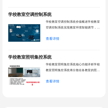
试、午休等多维场景，减负后勤运维，赋
能智慧校园生态升级。智能光感调节1. 动
学校教室空调控制系统
态光照追踪实时捕捉室外照度参数。光照
阈值超标触发开合机构。免人工干预。自
学校教室空调控制系统价值概述学校教室
然
空调控制系统实现教室环境智能调节，提
升教学舒适度，降低能源消耗。系统集中
查看详情
管理全校空调设备，远程监控运行状态，
定时开关机，温度智能调节，故障自动报
警。管理人员通过平台统一管控，减少人
学校教室照明集控系统
工巡检工作量，延长设备使用寿命，节约
运营成本，为师生创造良好学习环境。
学校教室照明集控系统核心功能详析学校
一、集中
教室照明集控系统将分散在各教室的照明
设备统一纳入集中管控平台，实现一键开
查看详情
关、按需调光、定时策略、能耗监测、故
障告警、场景联动与权限分级。告别逐间
教室手动操作的低效模式，降低照明能
耗，延长灯具寿命，保障学生视力健康。
一、集中开关控制1.1 单灯开关后台界面