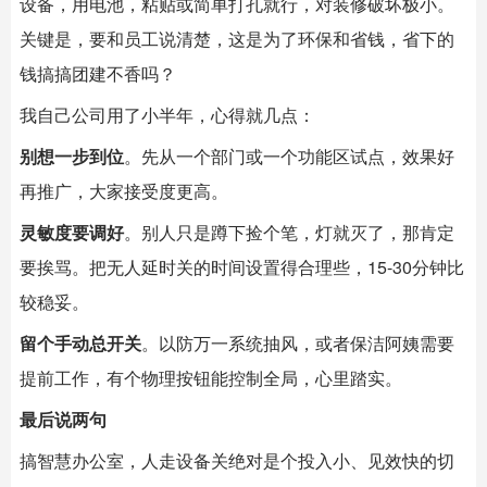
设备，用电池，粘贴或简单打孔就行，对装修破坏极小。
关键是，要和员工说清楚，这是为了环保和省钱，省下的
钱搞搞团建不香吗？
我自己公司用了小半年，心得就几点：
别想一步到位
。先从一个部门或一个功能区试点，效果好
再推广，大家接受度更高。
灵敏度要调好
。别人只是蹲下捡个笔，灯就灭了，那肯定
要挨骂。把无人延时关的时间设置得合理些，15-30分钟比
较稳妥。
留个手动总开关
。以防万一系统抽风，或者保洁阿姨需要
提前工作，有个物理按钮能控制全局，心里踏实。
最后说两句
搞
智慧办公室
，人走设备关绝对是个投入小、见效快的切