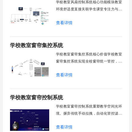
学校教室风扇控制系统核心功能模块教室
制1.
环境舒适度直接关联学生课堂专注力与学
习效率。轶伦环境科技深耕校园智能设备
查看详情
领域，打造教室风扇控制系统，实现温度
感知、自动调速、远程管控、定时策略、
分组联动、安全防护六大模块一体化运
学校教室窗帘集控系统
行，为学校提供精细化风扇管理方案。
一、温度感知模块1.1 多点温度采集教
学校教室窗帘集控系统核心价值学校教室
窗帘集控系统实现全校窗帘统一管控，提
升管理效率。传统人工操作耗时费力，智
查看详情
能化改造后，一键完成全校窗帘开合，节
省人力成本。光线环境智能调节，保护学
生视力健康，营造舒适教学环境。节能减
学校教室窗帘控制系统
排效果显著，延长窗帘使用寿命，降低学
校运营维护成本。一、集中控制功能1. 全
学校教室窗帘控制系统重塑教学空间光环
境。摒弃传统手动拉拽，自动化管控滤除
眩光，护眼防近视。强光阻断，弱光补
查看详情
足，节能降耗。精准适配多媒体教学、考