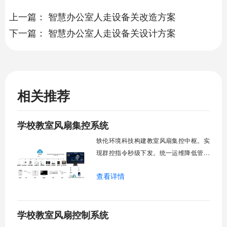
上一篇：
智慧办公室人走设备关改造方案
下一篇：
智慧办公室人走设备关设计方案
相关推荐
学校教室风扇集控系统
轶伦环境科技构建教室风扇集控中枢。实
现群控指令秒级下发。统一运维降低管理
成本。提升校园通风换气效能。规避人工
查看详情
巡检盲区。保障教学环境温湿度适宜。数
字化调度重塑后勤管理范式。核心功能模
块清单：远程集中控制。智能定时调度。
学校教室风扇控制系统
环境自适应调节。能耗监测统计。故障预
警诊断。权限分级管理。一、远程集中控