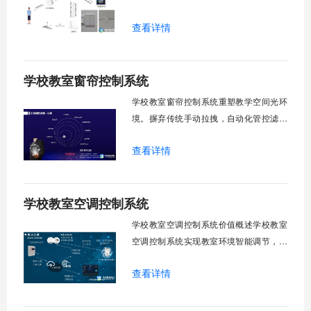
升管理效率。传统人工操作耗时费力，智
查看详情
能化改造后，一键完成全校窗帘开合，节
省人力成本。光线环境智能调节，保护学
生视力健康，营造舒适教学环境。节能减
学校教室窗帘控制系统
排效果显著，延长窗帘使用寿命，降低学
校运营维护成本。一、集中控制功能1. 全
学校教室窗帘控制系统重塑教学空间光环
境。摒弃传统手动拉拽，自动化管控滤除
眩光，护眼防近视。强光阻断，弱光补
查看详情
足，节能降耗。精准适配多媒体教学、考
试、午休等多维场景，减负后勤运维，赋
能智慧校园生态升级。智能光感调节1. 动
学校教室空调控制系统
态光照追踪实时捕捉室外照度参数。光照
阈值超标触发开合机构。免人工干预。自
学校教室空调控制系统价值概述学校教室
然
空调控制系统实现教室环境智能调节，提
升教学舒适度，降低能源消耗。系统集中
查看详情
管理全校空调设备，远程监控运行状态，
定时开关机，温度智能调节，故障自动报
警。管理人员通过平台统一管控，减少人