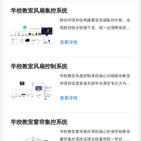
学校教室风扇集控系统
轶伦环境科技构建教室风扇集控中枢。实
现群控指令秒级下发。统一运维降低管理
成本。提升校园通风换气效能。规避人工
查看详情
巡检盲区。保障教学环境温湿度适宜。数
字化调度重塑后勤管理范式。核心功能模
块清单：远程集中控制。智能定时调度。
学校教室风扇控制系统
环境自适应调节。能耗监测统计。故障预
警诊断。权限分级管理。一、远程集中控
学校教室风扇控制系统核心功能模块教室
制1.
环境舒适度直接关联学生课堂专注力与学
习效率。轶伦环境科技深耕校园智能设备
查看详情
领域，打造教室风扇控制系统，实现温度
感知、自动调速、远程管控、定时策略、
分组联动、安全防护六大模块一体化运
学校教室窗帘集控系统
行，为学校提供精细化风扇管理方案。
一、温度感知模块1.1 多点温度采集教
学校教室窗帘集控系统核心价值学校教室
窗帘集控系统实现全校窗帘统一管控，提