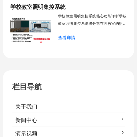
学校教室照明集控系统
工巡检工作量，延长设备使用寿命，节约
运营成本，为师生创造良好学习环境。
学校教室照明集控系统核心功能详析学校
一、集中
教室照明集控系统将分散在各教室的照明
设备统一纳入集中管控平台，实现一键开
查看详情
关、按需调光、定时策略、能耗监测、故
障告警、场景联动与权限分级。告别逐间
教室手动操作的低效模式，降低照明能
耗，延长灯具寿命，保障学生视力健康。
一、集中开关控制1.1 单灯开关后台界面
栏目导航
关于我们
新闻中心
演示视频