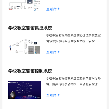
习效率。轶伦环境科技深耕校园智能设备
查看详情
领域，打造教室风扇控制系统，实现温度
感知、自动调速、远程管控、定时策略、
分组联动、安全防护六大模块一体化运
学校教室窗帘集控系统
行，为学校提供精细化风扇管理方案。
一、温度感知模块1.1 多点温度采集教
学校教室窗帘集控系统核心价值学校教室
窗帘集控系统实现全校窗帘统一管控，提
升管理效率。传统人工操作耗时费力，智
查看详情
能化改造后，一键完成全校窗帘开合，节
省人力成本。光线环境智能调节，保护学
生视力健康，营造舒适教学环境。节能减
学校教室窗帘控制系统
排效果显著，延长窗帘使用寿命，降低学
校运营维护成本。一、集中控制功能1. 全
学校教室窗帘控制系统重塑教学空间光环
境。摒弃传统手动拉拽，自动化管控滤除
眩光，护眼防近视。强光阻断，弱光补
查看详情
足，节能降耗。精准适配多媒体教学、考
试、午休等多维场景，减负后勤运维，赋
能智慧校园生态升级。智能光感调节1. 动