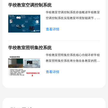
学校教室空调控制系统
态光照追踪实时捕捉室外照度参数。光照
阈值超标触发开合机构。免人工干预。自
学校教室空调控制系统价值概述学校教室
然
空调控制系统实现教室环境智能调节，提
升教学舒适度，降低能源消耗。系统集中
查看详情
管理全校空调设备，远程监控运行状态，
定时开关机，温度智能调节，故障自动报
警。管理人员通过平台统一管控，减少人
学校教室照明集控系统
工巡检工作量，延长设备使用寿命，节约
运营成本，为师生创造良好学习环境。
学校教室照明集控系统核心功能详析学校
一、集中
教室照明集控系统将分散在各教室的照明
设备统一纳入集中管控平台，实现一键开
查看详情
关、按需调光、定时策略、能耗监测、故
障告警、场景联动与权限分级。告别逐间
教室手动操作的低效模式，降低照明能
耗，延长灯具寿命，保障学生视力健康。
一、集中开关控制1.1 单灯开关后台界面