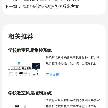
下一篇：
智能会议室智慧物联系统方案
相关推荐
学校教室风扇集控系统
轶伦环境科技构建教室风扇集控中枢。实
现群控指令秒级下发。统一运维降低管理
成本。提升校园通风换气效能。规避人工
查看详情
巡检盲区。保障教学环境温湿度适宜。数
字化调度重塑后勤管理范式。核心功能模
块清单：远程集中控制。智能定时调度。
学校教室风扇控制系统
环境自适应调节。能耗监测统计。故障预
警诊断。权限分级管理。一、远程集中控
学校教室风扇控制系统核心功能模块教室
制1.
环境舒适度直接关联学生课堂专注力与学