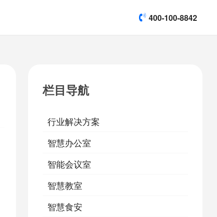
400-100-8842
title]

[list:subtitle]
[list:subtitle]
[list:subtitle]
演示视频
栏目导航

软件下载
行业解决方案
&
易鹰保
智慧办公室
智能会议室
智慧教室
智慧食安