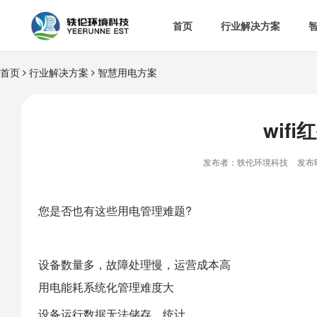
首页
行业解决方案
首页
行业解决方案
智慧用电方案


智慧办公室

智
&

智慧食安
wif

空

热门解决方案
发布者：轶伦环境科技
发布时

消
您是否也有这些用电管理难题?

多
设备数量多，故障处理慢，运营成本高
用电能耗系统化管理难度大
设备运行数据无法储存、统计