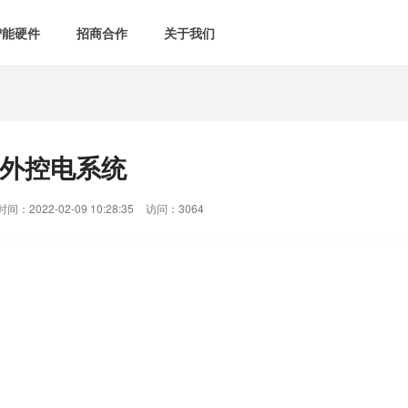
智能硬件
招商合作
关于我们

智能会议室
智慧教室
[list:subtitle]

[list:subtitle]
[list:sub
能控电
新闻中心

空气监测方案
智慧用电方案
i红外控电系统
[list:subtitle]
[list:subtitle]

案例中心
气&能耗监测

智慧场景建设
间：2022-02-09 10:28:35
访问：3064
&
网站地图
防安防
媒体&信息化