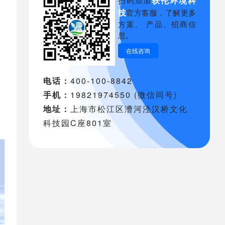
轶伦环境科
扫码添加
技
官方客服，了解更多
方案、 产品、招商信
息。
在线咨询
电话：
400-100-8842
手机：
19821974550 (微信同号)
地址：
上海市松江区漕河泾汉桥文化
科技园C座801室