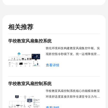
相关推荐
学校教室风扇集控系统
轶伦环境科技构建教室风扇集控中枢。实
现群控指令秒级下发。统一运维降低管理
成本。提升校园通风换气效能。规避人工
查看详情
巡检盲区。保障教学环境温湿度适宜。数
字化调度重塑后勤管理范式。核心功能模
块清单：远程集中控制。智能定时调度。
学校教室风扇控制系统
环境自适应调节。能耗监测统计。故障预
警诊断。权限分级管理。一、远程集中控
学校教室风扇控制系统核心功能模块教室
制1.
环境舒适度直接关联学生课堂专注力与学
习效率。轶伦环境科技深耕校园智能设备
查看详情
领域，打造教室风扇控制系统，实现温度