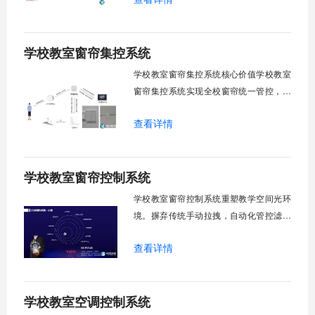
感知、自动调速、远程管控、定时策略、
分组联动、安全防护六大模块一体化运
学校教室窗帘集控系统
行，为学校提供精细化风扇管理方案。
一、温度感知模块1.1 多点温度采集教
学校教室窗帘集控系统核心价值学校教室
窗帘集控系统实现全校窗帘统一管控，提
升管理效率。传统人工操作耗时费力，智
查看详情
能化改造后，一键完成全校窗帘开合，节
省人力成本。光线环境智能调节，保护学
生视力健康，营造舒适教学环境。节能减
学校教室窗帘控制系统
排效果显著，延长窗帘使用寿命，降低学
校运营维护成本。一、集中控制功能1. 全
学校教室窗帘控制系统重塑教学空间光环
境。摒弃传统手动拉拽，自动化管控滤除
眩光，护眼防近视。强光阻断，弱光补
查看详情
足，节能降耗。精准适配多媒体教学、考
试、午休等多维场景，减负后勤运维，赋
能智慧校园生态升级。智能光感调节1. 动
学校教室空调控制系统
态光照追踪实时捕捉室外照度参数。光照