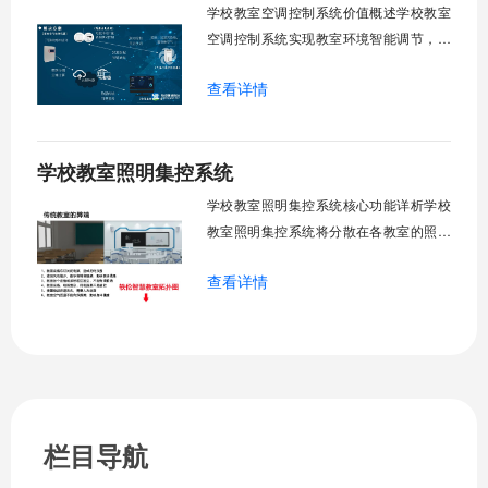
阈值超标触发开合机构。免人工干预。自
学校教室空调控制系统价值概述学校教室
然
空调控制系统实现教室环境智能调节，提
升教学舒适度，降低能源消耗。系统集中
查看详情
管理全校空调设备，远程监控运行状态，
定时开关机，温度智能调节，故障自动报
警。管理人员通过平台统一管控，减少人
学校教室照明集控系统
工巡检工作量，延长设备使用寿命，节约
运营成本，为师生创造良好学习环境。
学校教室照明集控系统核心功能详析学校
一、集中
教室照明集控系统将分散在各教室的照明
设备统一纳入集中管控平台，实现一键开
查看详情
关、按需调光、定时策略、能耗监测、故
障告警、场景联动与权限分级。告别逐间
教室手动操作的低效模式，降低照明能
耗，延长灯具寿命，保障学生视力健康。
一、集中开关控制1.1 单灯开关后台界面
栏目导航