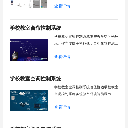
查看详情
能化改造后，一键完成全校窗帘开合，节
省人力成本。光线环境智能调节，保护学
生视力健康，营造舒适教学环境。节能减
学校教室窗帘控制系统
排效果显著，延长窗帘使用寿命，降低学
校运营维护成本。一、集中控制功能1. 全
学校教室窗帘控制系统重塑教学空间光环
境。摒弃传统手动拉拽，自动化管控滤除
眩光，护眼防近视。强光阻断，弱光补
查看详情
足，节能降耗。精准适配多媒体教学、考
试、午休等多维场景，减负后勤运维，赋
能智慧校园生态升级。智能光感调节1. 动
学校教室空调控制系统
态光照追踪实时捕捉室外照度参数。光照
阈值超标触发开合机构。免人工干预。自
学校教室空调控制系统价值概述学校教室
然
空调控制系统实现教室环境智能调节，提
升教学舒适度，降低能源消耗。系统集中
查看详情
管理全校空调设备，远程监控运行状态，
定时开关机，温度智能调节，故障自动报
警。管理人员通过平台统一管控，减少人
工巡检工作量，延长设备使用寿命，节约