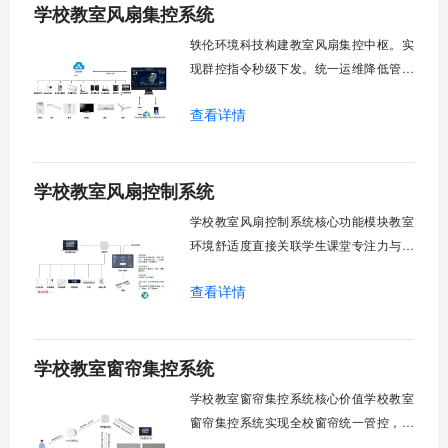
学校教室风扇集控系统
轶伦环境科技构建教室风扇集控中枢。实
现群控指令秒级下发。统一运维降低管理
成本。提升校园通风换气效能。规避人工
查看详情
巡检盲区。保障教学环境温湿度适宜。数
字化调度重塑后勤管理范式。核心功能模
块清单：远程集中控制。智能定时调度。
学校教室风扇控制系统
环境自适应调节。能耗监测统计。故障预
警诊断。权限分级管理。一、远程集中控
学校教室风扇控制系统核心功能模块教室
制1.
环境舒适度直接关联学生课堂专注力与学
习效率。轶伦环境科技深耕校园智能设备
查看详情
领域，打造教室风扇控制系统，实现温度
感知、自动调速、远程管控、定时策略、
分组联动、安全防护六大模块一体化运
学校教室窗帘集控系统
行，为学校提供精细化风扇管理方案。
一、温度感知模块1.1 多点温度采集教
学校教室窗帘集控系统核心价值学校教室
窗帘集控系统实现全校窗帘统一管控，提
升管理效率。传统人工操作耗时费力，智