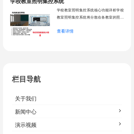
学校教室照明集控系统
运营成本，为师生创造良好学习环境。
学校教室照明集控系统核心功能详析学校
一、集中
教室照明集控系统将分散在各教室的照明
设备统一纳入集中管控平台，实现一键开
查看详情
关、按需调光、定时策略、能耗监测、故
障告警、场景联动与权限分级。告别逐间
教室手动操作的低效模式，降低照明能
耗，延长灯具寿命，保障学生视力健康。
一、集中开关控制1.1 单灯开关后台界面
栏目导航
关于我们
新闻中心
演示视频