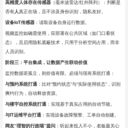
高精度人体存在传感器
（毫米波雷达/红外阵列）：判断是
否有
人
真正在场，且不涉及身份识别，隐私友好。
设备IoT传感器
：读取设备自身运行数据。
视频监控如确需使用，应部署在公共区域（如门口看状
态），且启用隐私遮蔽技术，只用于分析空间占用，而非
人员识别。
阶段三：平台集成，让数据产生联动价值
监控数据若孤立，则价值有限。必须与现有系统打通：
与预约系统打通
：比对“预约状态”与“实际使用状态”，识别
爽约行为，自动释放资源。
与楼宇自控系统打通
：实现基于真实占用的自动节能。
与IT运维平台打通
：实现设备故障预警、工单自动创建。
网友“理智的行政喵”提问
：听起来投入不小，老板最关心