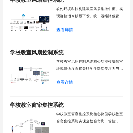
轶伦环境科技构建教室风扇集控中枢。实
现群控指令秒级下发。统一运维降低管理
成本。提升校园通风换气效能。规避人工
查看详情
巡检盲区。保障教学环境温湿度适宜。数
字化调度重塑后勤管理范式。核心功能模
块清单：远程集中控制。智能定时调度。
学校教室风扇控制系统
环境自适应调节。能耗监测统计。故障预
警诊断。权限分级管理。一、远程集中控
学校教室风扇控制系统核心功能模块教室
制1.
环境舒适度直接关联学生课堂专注力与学
习效率。轶伦环境科技深耕校园智能设备
查看详情
领域，打造教室风扇控制系统，实现温度
感知、自动调速、远程管控、定时策略、
分组联动、安全防护六大模块一体化运
学校教室窗帘集控系统
行，为学校提供精细化风扇管理方案。
一、温度感知模块1.1 多点温度采集教
学校教室窗帘集控系统核心价值学校教室
窗帘集控系统实现全校窗帘统一管控，提
升管理效率。传统人工操作耗时费力，智