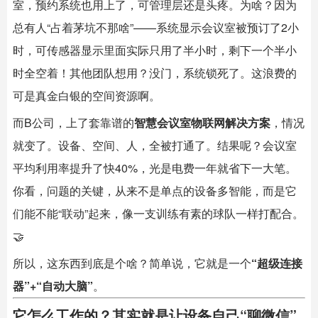
室，预约系统也用上了，可管理层还是头疼。为啥？因为
总有人“占着茅坑不那啥”——系统显示会议室被预订了2小
时，可传感器显示里面实际只用了半小时，剩下一个半小
时全空着！其他团队想用？没门，系统锁死了。这浪费的
可是真金白银的空间资源啊。
而B公司，上了套靠谱的
智慧会议室物联网解决方案
，情况
就变了。设备、空间、人，全被打通了。结果呢？会议室
平均利用率提升了快40%，光是电费一年就省下一大笔。
你看，问题的关键，从来不是单点的设备多智能，而是它
们能不能“联动”起来，像一支训练有素的球队一样打配合。
🤝
所以，这东西到底是个啥？简单说，它就是一个
“超级连接
器”+“自动大脑”
。
它怎么工作的？其实就是让设备自己“聊微信”