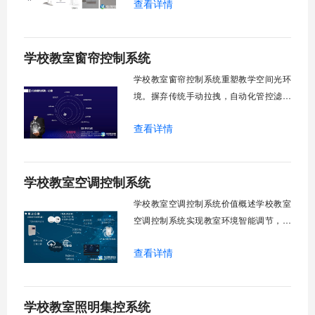
查看详情
能化改造后，一键完成全校窗帘开合，节
省人力成本。光线环境智能调节，保护学
生视力健康，营造舒适教学环境。节能减
学校教室窗帘控制系统
排效果显著，延长窗帘使用寿命，降低学
校运营维护成本。一、集中控制功能1. 全
学校教室窗帘控制系统重塑教学空间光环
境。摒弃传统手动拉拽，自动化管控滤除
眩光，护眼防近视。强光阻断，弱光补
查看详情
足，节能降耗。精准适配多媒体教学、考
试、午休等多维场景，减负后勤运维，赋
能智慧校园生态升级。智能光感调节1. 动
学校教室空调控制系统
态光照追踪实时捕捉室外照度参数。光照
阈值超标触发开合机构。免人工干预。自
学校教室空调控制系统价值概述学校教室
然
空调控制系统实现教室环境智能调节，提
升教学舒适度，降低能源消耗。系统集中
查看详情
管理全校空调设备，远程监控运行状态，
定时开关机，温度智能调节，故障自动报
警。管理人员通过平台统一管控，减少人
学校教室照明集控系统
工巡检工作量，延长设备使用寿命，节约