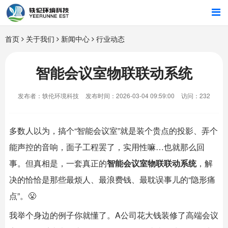
首页
首页
关于我们
新闻中心
行业动态
行业解决方案
智能会议室物联联动系统
智能硬件
发布者：轶伦环境科技
发布时间：2026-03-04 09:59:00
访问：232
招商合作
多数人以为，搞个“
智能会议室
”就是装个贵点的投影、弄个
关于我们
能声控的音响，面子工程罢了，实用性嘛…也就那么回
事。但真相是，一套真正的
智能会议室
物联联动系统
，解
决的恰恰是那些最烦人、最浪费钱、最耽误事儿的“隐形痛
点”。😤
我举个身边的例子你就懂了。A公司花大钱装修了高端会议