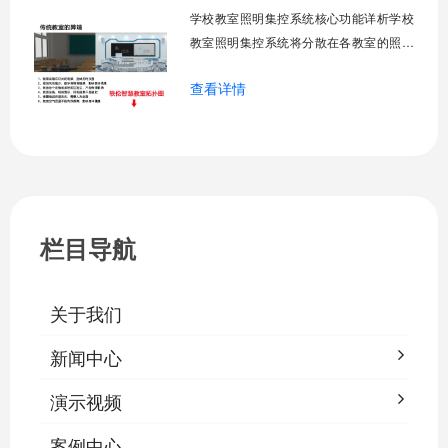
运营成本，为师生创造良好学习环境。
学校教室照明集控系统核心功能详析学校
一、集中
教室照明集控系统将分散在各教室的照明
设备统一纳入集中管控平台，实现一键开
查看详情
关、按需调光、定时策略、能耗监测、故
障告警、场景联动与权限分级。告别逐间
教室手动操作的低效模式，降低照明能
耗，延长灯具寿命，保障学生视力健康。
一、集中开关控制1.1 单灯开关后台界面
栏目导航
关于我们
新闻中心
演示视频
案例中心