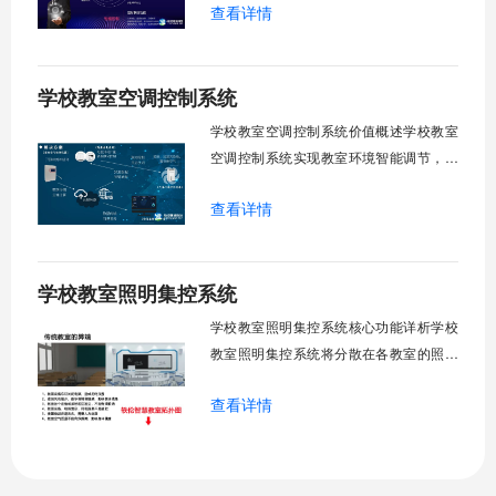
查看详情
足，节能降耗。精准适配多媒体教学、考
试、午休等多维场景，减负后勤运维，赋
能智慧校园生态升级。智能光感调节1. 动
学校教室空调控制系统
态光照追踪实时捕捉室外照度参数。光照
阈值超标触发开合机构。免人工干预。自
学校教室空调控制系统价值概述学校教室
然
空调控制系统实现教室环境智能调节，提
升教学舒适度，降低能源消耗。系统集中
查看详情
管理全校空调设备，远程监控运行状态，
定时开关机，温度智能调节，故障自动报
警。管理人员通过平台统一管控，减少人
学校教室照明集控系统
工巡检工作量，延长设备使用寿命，节约
运营成本，为师生创造良好学习环境。
学校教室照明集控系统核心功能详析学校
一、集中
教室照明集控系统将分散在各教室的照明
设备统一纳入集中管控平台，实现一键开
查看详情
关、按需调光、定时策略、能耗监测、故
障告警、场景联动与权限分级。告别逐间
教室手动操作的低效模式，降低照明能
耗，延长灯具寿命，保障学生视力健康。