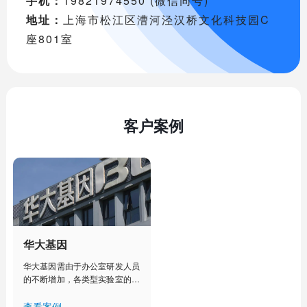
手机：
19821974550 (微信同号)
地址：
上海市松江区漕河泾汉桥文化科技园C
座801室
客户案例
华大基因
华大基因需由于办公室研发人员
的不断增加，各类型实验室的建
设部署，人工管理已经不能满足
其对办公室、实验室、实验室设
查看案例