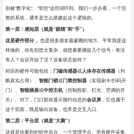
别被“数字化”、“管控”这些词吓到。我们一步步看，一个完
整的系统，通常是怎么搭建起这个逻辑的。
第一层：感知层（就是“眼睛”和“手”）
这是硬件部分，
也是很多朋友最蒙圈的地方。平常我是这
样做的，你先别想太复杂，就想着要捕捉几个信号：有没
有人？会议开始了没？设备状态如何？
对应的硬件可能包括：
门磁传感器
或
人体存在传感器
（判
断真实占用）、
智能门锁
或
门禁控制器
（实现刷卡/扫码开
门）、
智能插座
或
中控主机
（控制投影、灯光、空调的开
关）。对了，门口那块显示预约信息的
会议屏
，它也属于
这个层面，既是输出设备，也常是交互入口。
第二层：平台层（就是“大脑”）
这就是你看到的软件后台，一个管理平台。所有硬件采集