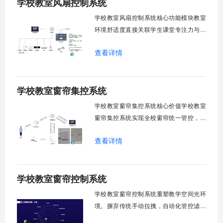
学校教室风扇控制系统
环境自适应调节。能耗监测统计。故障预
警诊断。权限分级管理。一、远程集中控
学校教室风扇控制系统核心功能模块教室
制1.
环境舒适度直接关联学生课堂专注力与学
习效率。轶伦环境科技深耕校园智能设备
查看详情
领域，打造教室风扇控制系统，实现温度
感知、自动调速、远程管控、定时策略、
分组联动、安全防护六大模块一体化运
学校教室窗帘集控系统
行，为学校提供精细化风扇管理方案。
一、温度感知模块1.1 多点温度采集教
学校教室窗帘集控系统核心价值学校教室
窗帘集控系统实现全校窗帘统一管控，提
升管理效率。传统人工操作耗时费力，智
查看详情
能化改造后，一键完成全校窗帘开合，节
省人力成本。光线环境智能调节，保护学
生视力健康，营造舒适教学环境。节能减
学校教室窗帘控制系统
排效果显著，延长窗帘使用寿命，降低学
校运营维护成本。一、集中控制功能1. 全
学校教室窗帘控制系统重塑教学空间光环
境。摒弃传统手动拉拽，自动化管控滤除
眩光，护眼防近视。强光阻断，弱光补