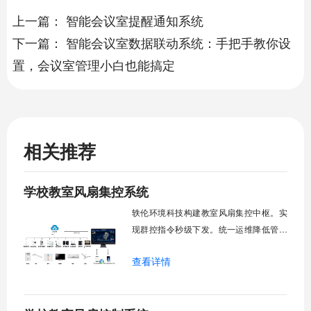
上一篇：
智能会议室提醒通知系统
下一篇：
智能会议室数据联动系统：手把手教你设
置，会议室管理小白也能搞定
相关推荐
学校教室风扇集控系统
轶伦环境科技构建教室风扇集控中枢。实
现群控指令秒级下发。统一运维降低管理
成本。提升校园通风换气效能。规避人工
查看详情
巡检盲区。保障教学环境温湿度适宜。数
字化调度重塑后勤管理范式。核心功能模
块清单：远程集中控制。智能定时调度。