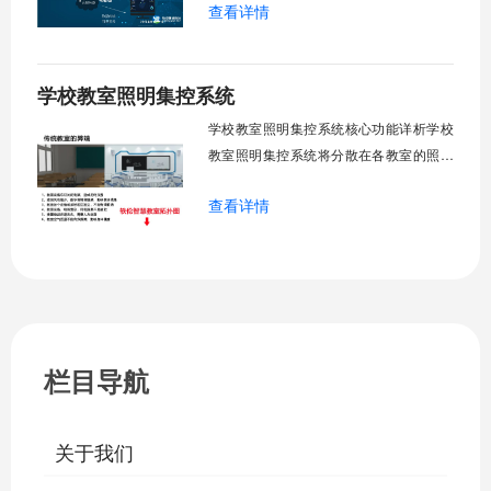
查看详情
管理全校空调设备，远程监控运行状态，
定时开关机，温度智能调节，故障自动报
警。管理人员通过平台统一管控，减少人
学校教室照明集控系统
工巡检工作量，延长设备使用寿命，节约
运营成本，为师生创造良好学习环境。
学校教室照明集控系统核心功能详析学校
一、集中
教室照明集控系统将分散在各教室的照明
设备统一纳入集中管控平台，实现一键开
查看详情
关、按需调光、定时策略、能耗监测、故
障告警、场景联动与权限分级。告别逐间
教室手动操作的低效模式，降低照明能
耗，延长灯具寿命，保障学生视力健康。
一、集中开关控制1.1 单灯开关后台界面
栏目导航
关于我们