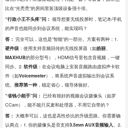
比在“光秃秃”的房间里装顶级设备强十倍。
“行政小王不头疼”问：
领导想要无线投屏时，笔记本/手机
的声音也能同步到会议系统，能实现吗？
答：
完全可以，这也是“智能”的一部分。方案有两种：1.
硬件级
：使用支持音频回传的无线投屏器（如
皓丽
、
MAXHUB
的部分型号），HDMI信号里包含音视频，一键
同步。2.
软件级
：在会议电脑上安装音频路由虚拟声卡软
件（如
Voicemeeter
），将系统声音虚拟输出到会议系
统。
推荐第一种
，稳定省心，领导体验好。
“省钱小能手”问：
已经有很好的视频会议摄像头（如罗
CCam），能不能只买麦和处理器，不用它自带的？
答：
大概率可以，这也是高性价比的升级思路。你需要确
认两点：1. 你的摄像头是否支持
3.5mm AUX音频输入
。2.