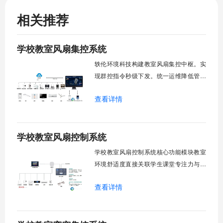
相关推荐
学校教室风扇集控系统
轶伦环境科技构建教室风扇集控中枢。实
现群控指令秒级下发。统一运维降低管理
成本。提升校园通风换气效能。规避人工
查看详情
巡检盲区。保障教学环境温湿度适宜。数
字化调度重塑后勤管理范式。核心功能模
块清单：远程集中控制。智能定时调度。
学校教室风扇控制系统
环境自适应调节。能耗监测统计。故障预
警诊断。权限分级管理。一、远程集中控
学校教室风扇控制系统核心功能模块教室
制1.
环境舒适度直接关联学生课堂专注力与学
习效率。轶伦环境科技深耕校园智能设备
查看详情
领域，打造教室风扇控制系统，实现温度
感知、自动调速、远程管控、定时策略、
分组联动、安全防护六大模块一体化运