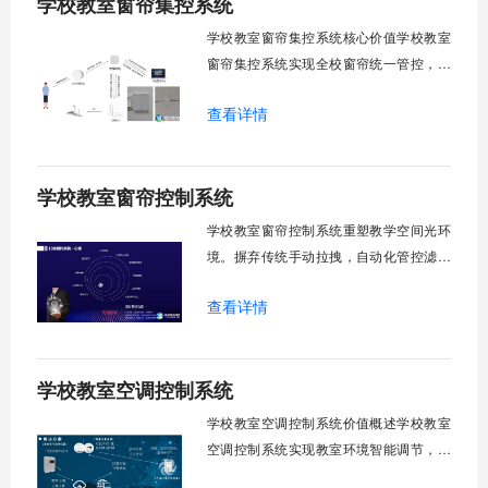
学校教室窗帘集控系统
行，为学校提供精细化风扇管理方案。
一、温度感知模块1.1 多点温度采集教
学校教室窗帘集控系统核心价值学校教室
窗帘集控系统实现全校窗帘统一管控，提
升管理效率。传统人工操作耗时费力，智
查看详情
能化改造后，一键完成全校窗帘开合，节
省人力成本。光线环境智能调节，保护学
生视力健康，营造舒适教学环境。节能减
学校教室窗帘控制系统
排效果显著，延长窗帘使用寿命，降低学
校运营维护成本。一、集中控制功能1. 全
学校教室窗帘控制系统重塑教学空间光环
境。摒弃传统手动拉拽，自动化管控滤除
眩光，护眼防近视。强光阻断，弱光补
查看详情
足，节能降耗。精准适配多媒体教学、考
试、午休等多维场景，减负后勤运维，赋
能智慧校园生态升级。智能光感调节1. 动
学校教室空调控制系统
态光照追踪实时捕捉室外照度参数。光照
阈值超标触发开合机构。免人工干预。自
学校教室空调控制系统价值概述学校教室
然
空调控制系统实现教室环境智能调节，提
升教学舒适度，降低能源消耗。系统集中