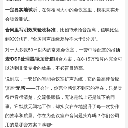
一定要实地试听
，在你相同大小的会议室里，模拟真实开
会场景测试。
合同里写明效果验收标准
，比如“8米拾音距离，信噪比达
到XX分贝”，“全房间声压级差异不大于3分贝”。
对于大多数50㎡以内的常规会议室，一套中等配置的
吊顶
麦/DSP处理器/吸顶音箱
组合方案，在8-15万预算内完全可
以达到非常专业的效果，不必盲目追高。
说到底，一套好的
智能会议室
扩声系统，它的最高评价应
该是“
无感
”——开会时，你完全感觉不到它的存在，只是觉
得声音很清楚，交流很顺畅，无论是线上还是线下的同
事。它默默无闻地工作，却实实在在地提升了每一次协作
的效率和质量。你在为会议室声音问题头疼吗？你们公司
用的是哪套方案？聊聊~