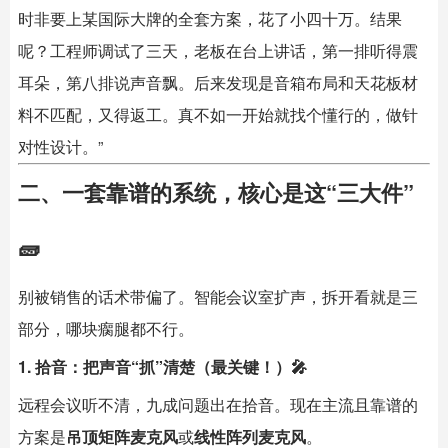
时非要上某国际大牌的全套方案，花了小四十万。结果
呢？工程师调试了三天，老板在台上讲话，第一排听得震
耳朵，第八排说声音飘。后来发现是音箱布局和天花板材
料不匹配，又得返工。真不如一开始就找个懂行的，做针
对性设计。”
二、一套靠谱的系统，核心是这“三大件”
🧱
别被销售的话术带偏了。
智能会议室
扩声，拆开看就是三
部分，哪块瘸腿都不行。
1. 拾音：把声音“抓”清楚（最关键！）🎤
远程会议听不清，九成问题出在拾音。现在主流且靠谱的
方案是
吊顶矩阵麦克风
或
线性阵列麦克风
。