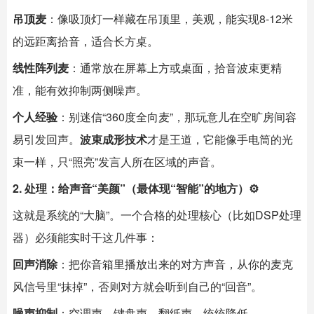
吊顶麦
：像吸顶灯一样藏在吊顶里，美观，能实现8-12米
的远距离拾音，适合长方桌。
线性阵列麦
：通常放在屏幕上方或桌面，拾音波束更精
准，能有效抑制两侧噪声。
个人经验
：别迷信“360度全向麦”，那玩意儿在空旷房间容
易引发回声。
波束成形技术
才是王道，它能像手电筒的光
束一样，只“照亮”发言人所在区域的声音。
2. 处理：给声音“美颜”（最体现“智能”的地方）⚙️
这就是系统的“大脑”。一个合格的处理核心（比如DSP处理
器）必须能实时干这几件事：
回声消除
：把你音箱里播放出来的对方声音，从你的麦克
风信号里“抹掉”，否则对方就会听到自己的“回音”。
噪声抑制
：空调声、键盘声、翻纸声，统统降低。