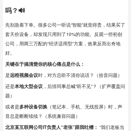
吗？🔊
先别急着下单。很多公司一听说“智能”就觉得贵，结果买了
套天价设备，却发现只用到了10%的功能。反观一些初创
公司，用两三万配的“经济适用型”方案，效果反而出奇地
好。
关键在于搞清楚你的核心痛点是什么：
是
远程视频会议
时，对方总听不清你说话？（拾音问题）
还是
本地大型会议
，后排同事总喊“听不见”？（扩声覆盖问
题）
或者是
多种设备切换
（笔记本、手机、无线投屏）时，声
音总是断断续续？（系统兼容问题）
北京某互联网公司IT负责人“老张”跟我吐槽：
“我们老板当