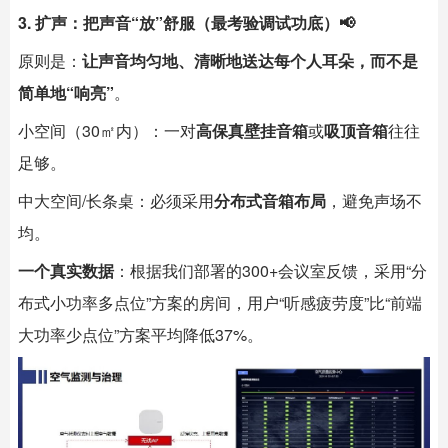
3. 扩声：把声音“放”舒服（最考验调试功底）📢
原则是：
让声音均匀地、清晰地送达每个人耳朵，而不是
简单地“响亮”
。
小空间（30㎡内）：一对
高保真壁挂音箱
或
吸顶音箱
往往
足够。
中大空间/长条桌：必须采用
分布式音箱布局
，避免声场不
均。
一个真实数据
：根据我们部署的300+会议室反馈，采用“分
布式小功率多点位”方案的房间，用户“听感疲劳度”比“前端
大功率少点位”方案平均降低37%。