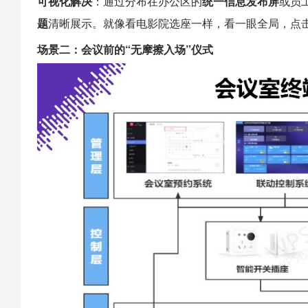
可视化解决
：通过分布在办公区的
统一信息发布屏
或员
题
清晰展示。就像看电影院选座一样，看一眼全局，点击
场景二：会议前的“无摩擦入场”仪式