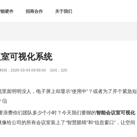
智能硬件
招商合作
关于我们

智能会议室
智慧教室
[list:subtitle]

[list:subtitle]
[list:sub
能控电
新闻中心

空气监测方案
智慧用电方案
议室可视化系统
[list:subtitle]
[list:subtitle]

案例中心
气&能耗监测

智慧场景建设
间：2026-03-04 09:59:00
访问：220
&
网站地图
防安防
里面明明没人，电子屏上却显示“使用中”？或者为了开个紧急短
🤔
媒体&信息化
n，一年要浪费你们团队多少个小时？今天我们要聊的
智能会议室
可视化
像给公司的所有会议室装上了“智慧眼睛”和“信息窗口”，让空间