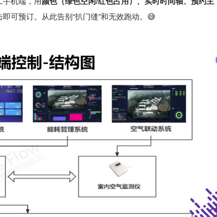
工手机端，用
颜色（绿色空闲/红色占用）、实时时间轴、预约主
即可预订。从此告别“扒门缝”和无效跑动。😅