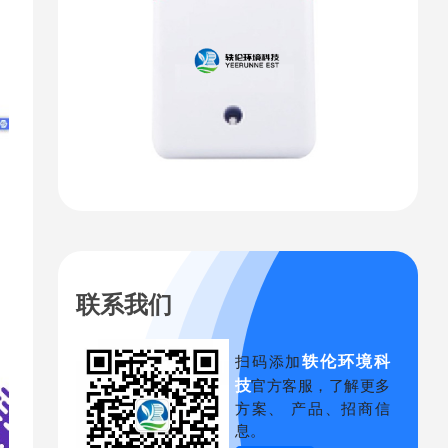
联系我们
轶伦环境科
扫码添加
技
官方客服，了解更多
方案、 产品、招商信
息。