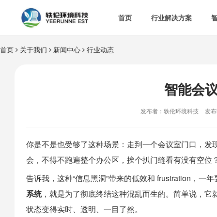
首页
行业解决方案
首页
关于我们
新闻中心
行业动态


智慧办公室

智
&

智慧食安
智能会

空

热门解决方案
发布者：轶伦环境科技
发布时

消
你是不是也受够了这种场景：走到一个会议室门口，发现
会，不得不跑遍整个办公区，挨个扒门缝看有没有空位？

多
告诉我，这种“信息黑洞”带来的低效和 frustratio
系统
，就是为了彻底终结这种混乱而生的。简单说，它就
状态变得实时、透明、一目了然。