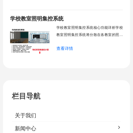
定时开关机，温度智能调节，故障自动报
警。管理人员通过平台统一管控，减少人
学校教室照明集控系统
工巡检工作量，延长设备使用寿命，节约
运营成本，为师生创造良好学习环境。
学校教室照明集控系统核心功能详析学校
一、集中
教室照明集控系统将分散在各教室的照明
设备统一纳入集中管控平台，实现一键开
查看详情
关、按需调光、定时策略、能耗监测、故
障告警、场景联动与权限分级。告别逐间
教室手动操作的低效模式，降低照明能
耗，延长灯具寿命，保障学生视力健康。
一、集中开关控制1.1 单灯开关后台界面
栏目导航
关于我们
新闻中心