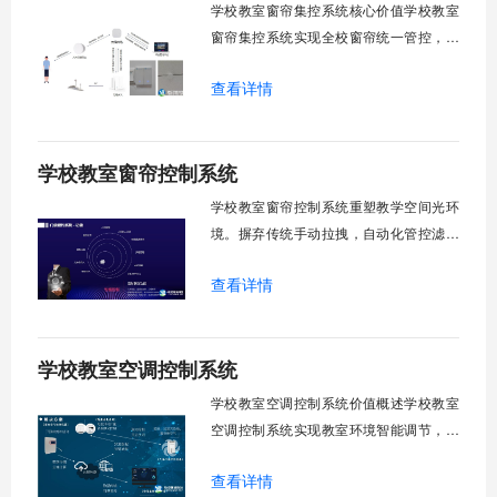
学校教室窗帘集控系统核心价值学校教室
窗帘集控系统实现全校窗帘统一管控，提
升管理效率。传统人工操作耗时费力，智
查看详情
能化改造后，一键完成全校窗帘开合，节
省人力成本。光线环境智能调节，保护学
生视力健康，营造舒适教学环境。节能减
学校教室窗帘控制系统
排效果显著，延长窗帘使用寿命，降低学
校运营维护成本。一、集中控制功能1. 全
学校教室窗帘控制系统重塑教学空间光环
境。摒弃传统手动拉拽，自动化管控滤除
眩光，护眼防近视。强光阻断，弱光补
查看详情
足，节能降耗。精准适配多媒体教学、考
试、午休等多维场景，减负后勤运维，赋
能智慧校园生态升级。智能光感调节1. 动
学校教室空调控制系统
态光照追踪实时捕捉室外照度参数。光照
阈值超标触发开合机构。免人工干预。自
学校教室空调控制系统价值概述学校教室
然
空调控制系统实现教室环境智能调节，提
升教学舒适度，降低能源消耗。系统集中
查看详情
管理全校空调设备，远程监控运行状态，