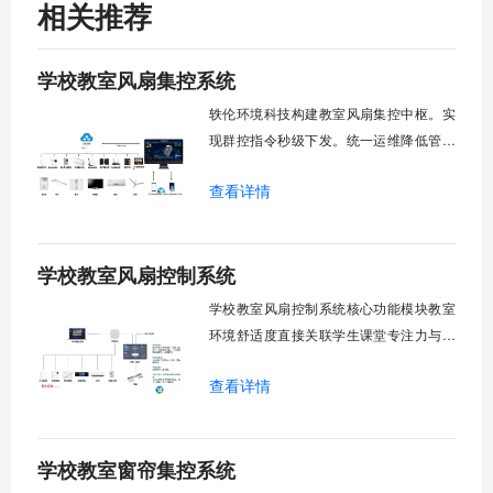
相关推荐
学校教室风扇集控系统
轶伦环境科技构建教室风扇集控中枢。实
现群控指令秒级下发。统一运维降低管理
成本。提升校园通风换气效能。规避人工
查看详情
巡检盲区。保障教学环境温湿度适宜。数
字化调度重塑后勤管理范式。核心功能模
块清单：远程集中控制。智能定时调度。
学校教室风扇控制系统
环境自适应调节。能耗监测统计。故障预
警诊断。权限分级管理。一、远程集中控
学校教室风扇控制系统核心功能模块教室
制1.
环境舒适度直接关联学生课堂专注力与学
习效率。轶伦环境科技深耕校园智能设备
查看详情
领域，打造教室风扇控制系统，实现温度
感知、自动调速、远程管控、定时策略、
分组联动、安全防护六大模块一体化运
学校教室窗帘集控系统
行，为学校提供精细化风扇管理方案。
一、温度感知模块1.1 多点温度采集教