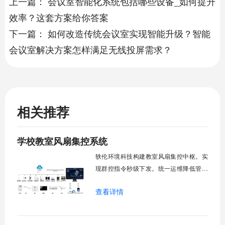
上一篇：
会议室智能化系统包括哪些设备_如何提升
效率？这套方案给你答案
下一篇：
如何改造传统会议室实现智能升级？智能
会议室解决方案怎样满足无线投屏需求？
相关推荐
学校教室风扇集控系统
轶伦环境科技构建教室风扇集控中枢。实
现群控指令秒级下发。统一运维降低管理
成本。提升校园通风换气效能。规避人工
查看详情
巡检盲区。保障教学环境温湿度适宜。数
字化调度重塑后勤管理范式。核心功能模
块清单：远程集中控制。智能定时调度。