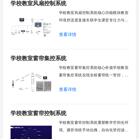
学校教室风扇控制系统
环境自适应调节。能耗监测统计。故障预
警诊断。权限分级管理。一、远程集中控
学校教室风扇控制系统核心功能模块教室
制1.
环境舒适度直接关联学生课堂专注力与学
习效率。轶伦环境科技深耕校园智能设备
查看详情
领域，打造教室风扇控制系统，实现温度
感知、自动调速、远程管控、定时策略、
分组联动、安全防护六大模块一体化运
学校教室窗帘集控系统
行，为学校提供精细化风扇管理方案。
一、温度感知模块1.1 多点温度采集教
学校教室窗帘集控系统核心价值学校教室
窗帘集控系统实现全校窗帘统一管控，提
升管理效率。传统人工操作耗时费力，智
查看详情
能化改造后，一键完成全校窗帘开合，节
省人力成本。光线环境智能调节，保护学
生视力健康，营造舒适教学环境。节能减
学校教室窗帘控制系统
排效果显著，延长窗帘使用寿命，降低学
校运营维护成本。一、集中控制功能1. 全
学校教室窗帘控制系统重塑教学空间光环
境。摒弃传统手动拉拽，自动化管控滤除
眩光，护眼防近视。强光阻断，弱光补