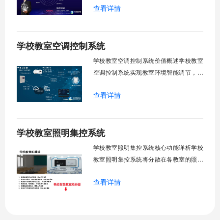
查看详情
足，节能降耗。精准适配多媒体教学、考
试、午休等多维场景，减负后勤运维，赋
能智慧校园生态升级。智能光感调节1. 动
学校教室空调控制系统
态光照追踪实时捕捉室外照度参数。光照
阈值超标触发开合机构。免人工干预。自
学校教室空调控制系统价值概述学校教室
然
空调控制系统实现教室环境智能调节，提
升教学舒适度，降低能源消耗。系统集中
查看详情
管理全校空调设备，远程监控运行状态，
定时开关机，温度智能调节，故障自动报
警。管理人员通过平台统一管控，减少人
学校教室照明集控系统
工巡检工作量，延长设备使用寿命，节约
运营成本，为师生创造良好学习环境。
学校教室照明集控系统核心功能详析学校
一、集中
教室照明集控系统将分散在各教室的照明
设备统一纳入集中管控平台，实现一键开
查看详情
关、按需调光、定时策略、能耗监测、故
障告警、场景联动与权限分级。告别逐间
教室手动操作的低效模式，降低照明能
耗，延长灯具寿命，保障学生视力健康。