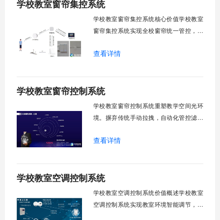
学校教室窗帘集控系统
行，为学校提供精细化风扇管理方案。
一、温度感知模块1.1 多点温度采集教
学校教室窗帘集控系统核心价值学校教室
窗帘集控系统实现全校窗帘统一管控，提
升管理效率。传统人工操作耗时费力，智
查看详情
能化改造后，一键完成全校窗帘开合，节
省人力成本。光线环境智能调节，保护学
生视力健康，营造舒适教学环境。节能减
学校教室窗帘控制系统
排效果显著，延长窗帘使用寿命，降低学
校运营维护成本。一、集中控制功能1. 全
学校教室窗帘控制系统重塑教学空间光环
境。摒弃传统手动拉拽，自动化管控滤除
眩光，护眼防近视。强光阻断，弱光补
查看详情
足，节能降耗。精准适配多媒体教学、考
试、午休等多维场景，减负后勤运维，赋
能智慧校园生态升级。智能光感调节1. 动
学校教室空调控制系统
态光照追踪实时捕捉室外照度参数。光照
阈值超标触发开合机构。免人工干预。自
学校教室空调控制系统价值概述学校教室
然
空调控制系统实现教室环境智能调节，提
升教学舒适度，降低能源消耗。系统集中