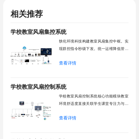
相关推荐
学校教室风扇集控系统
轶伦环境科技构建教室风扇集控中枢。实
现群控指令秒级下发。统一运维降低管理
成本。提升校园通风换气效能。规避人工
查看详情
巡检盲区。保障教学环境温湿度适宜。数
字化调度重塑后勤管理范式。核心功能模
块清单：远程集中控制。智能定时调度。
学校教室风扇控制系统
环境自适应调节。能耗监测统计。故障预
警诊断。权限分级管理。一、远程集中控
学校教室风扇控制系统核心功能模块教室
制1.
环境舒适度直接关联学生课堂专注力与学
习效率。轶伦环境科技深耕校园智能设备
查看详情
领域，打造教室风扇控制系统，实现温度
感知、自动调速、远程管控、定时策略、
分组联动、安全防护六大模块一体化运