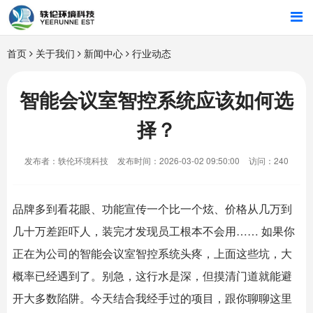
首页
首页
关于我们
新闻中心
行业动态
行业解决方案
智能会议室智控系统应该如何选
择？
智能硬件
发布者：轶伦环境科技
发布时间：2026-03-02 09:50:00
访问：240
招商合作
关于我们
品牌多到看花眼、功能宣传一个比一个炫、价格从几万到
几十万差距吓人，装完才发现员工根本不会用…… 如果你
正在为公司的
智能会议室
智控系统头疼，上面这些坑，大
概率已经遇到了。别急，这行水是深，但摸清门道就能避
开大多数陷阱。今天结合我经手过的项目，跟你聊聊这里