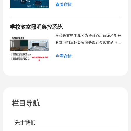
查看详情
管理全校空调设备，远程监控运行状态，
定时开关机，温度智能调节，故障自动报
警。管理人员通过平台统一管控，减少人
学校教室照明集控系统
工巡检工作量，延长设备使用寿命，节约
运营成本，为师生创造良好学习环境。
学校教室照明集控系统核心功能详析学校
一、集中
教室照明集控系统将分散在各教室的照明
设备统一纳入集中管控平台，实现一键开
查看详情
关、按需调光、定时策略、能耗监测、故
障告警、场景联动与权限分级。告别逐间
教室手动操作的低效模式，降低照明能
耗，延长灯具寿命，保障学生视力健康。
一、集中开关控制1.1 单灯开关后台界面
栏目导航
关于我们