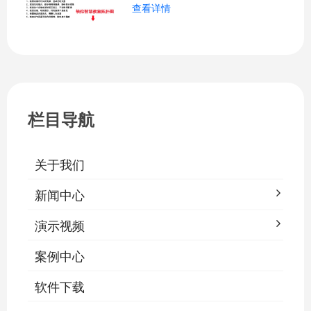
查看详情
关、按需调光、定时策略、能耗监测、故
障告警、场景联动与权限分级。告别逐间
教室手动操作的低效模式，降低照明能
耗，延长灯具寿命，保障学生视力健康。
一、集中开关控制1.1 单灯开关后台界面
栏目导航
关于我们
新闻中心
演示视频
案例中心
软件下载