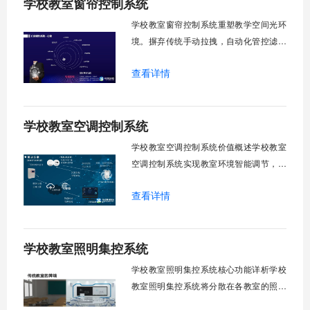
学校教室窗帘控制系统
排效果显著，延长窗帘使用寿命，降低学
校运营维护成本。一、集中控制功能1. 全
学校教室窗帘控制系统重塑教学空间光环
境。摒弃传统手动拉拽，自动化管控滤除
眩光，护眼防近视。强光阻断，弱光补
查看详情
足，节能降耗。精准适配多媒体教学、考
试、午休等多维场景，减负后勤运维，赋
能智慧校园生态升级。智能光感调节1. 动
学校教室空调控制系统
态光照追踪实时捕捉室外照度参数。光照
阈值超标触发开合机构。免人工干预。自
学校教室空调控制系统价值概述学校教室
然
空调控制系统实现教室环境智能调节，提
升教学舒适度，降低能源消耗。系统集中
查看详情
管理全校空调设备，远程监控运行状态，
定时开关机，温度智能调节，故障自动报
警。管理人员通过平台统一管控，减少人
学校教室照明集控系统
工巡检工作量，延长设备使用寿命，节约
运营成本，为师生创造良好学习环境。
学校教室照明集控系统核心功能详析学校
一、集中
教室照明集控系统将分散在各教室的照明
设备统一纳入集中管控平台，实现一键开