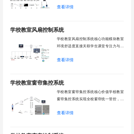
查看详情
巡检盲区。保障教学环境温湿度适宜。数
字化调度重塑后勤管理范式。核心功能模
块清单：远程集中控制。智能定时调度。
学校教室风扇控制系统
环境自适应调节。能耗监测统计。故障预
警诊断。权限分级管理。一、远程集中控
学校教室风扇控制系统核心功能模块教室
制1.
环境舒适度直接关联学生课堂专注力与学
习效率。轶伦环境科技深耕校园智能设备
查看详情
领域，打造教室风扇控制系统，实现温度
感知、自动调速、远程管控、定时策略、
分组联动、安全防护六大模块一体化运
学校教室窗帘集控系统
行，为学校提供精细化风扇管理方案。
一、温度感知模块1.1 多点温度采集教
学校教室窗帘集控系统核心价值学校教室
窗帘集控系统实现全校窗帘统一管控，提
升管理效率。传统人工操作耗时费力，智
查看详情
能化改造后，一键完成全校窗帘开合，节
省人力成本。光线环境智能调节，保护学
生视力健康，营造舒适教学环境。节能减