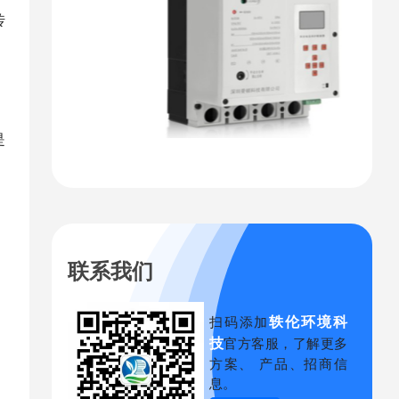
传
是
联系我们
轶伦环境科
扫码添加
技
官方客服，了解更多
方案、 产品、招商信
息。