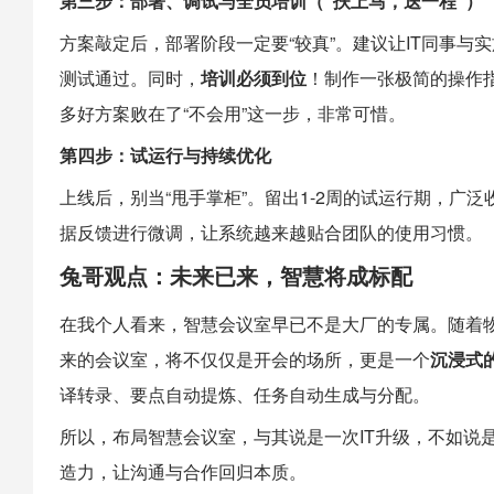
第三步：部署、调试与全员培训（“扶上马，送一程”）
方案敲定后，部署阶段一定要“较真”。建议让IT同事
测试通过。同时，
培训必须到位
！制作一张极简的操作
多好方案败在了“不会用”这一步，非常可惜。
第四步：试运行与持续优化
上线后，别当“甩手掌柜”。留出1-2周的试运行期，
据反馈进行微调，让系统越来越贴合团队的使用习惯。
兔哥观点：未来已来，智慧将成标配
在我个人看来，智慧会议室早已不是大厂的专属。随着
来的会议室，将不仅仅是开会的场所，更是一个
沉浸式
译转录、要点自动提炼、任务自动生成与分配。
所以，布局智慧会议室，与其说是一次IT升级，不如说
造力，让沟通与合作回归本质。