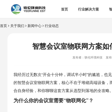
首页
行业解决方案
首页
关于我们
新闻中心
行业动态


智慧办公室

智
&

智慧食安
智慧会议室物联网方案如

空

热门解决方案
发布者：轶伦环境科技
发布时

消
我经历过无数次“开会十分钟，调试半小时”的尴尬，也
的智慧会议室物联网方案，核心不在于堆砌高端设备，而

多
合自身经验，和你聊聊这套方案从选型到落地的全攻略。
为什么你的会议室需要“物联网化”？