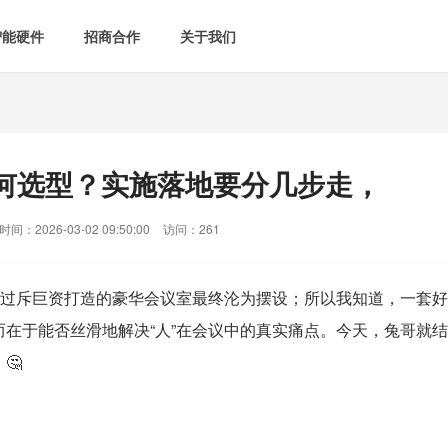
智能硬件
招商合作
关于我们

智能会议室
智慧教室
[list:subtitle]

[list:subtitle]
[list:sub
能控电
新闻中心

空气监测方案
智慧用电方案
何选型？实施落地要分几步走，
[list:subtitle]
[list:subtitle]

案例中心
气&能耗监测

智慧场景建设
间：2026-03-02 09:50:00
访问：261
&
网站地图
防安防
见过斥巨资打造的豪华会议室最终沦为摆设；所以我知道，一套好
在于能否丝滑地解决“人”在会议中的真实痛点。今天，兔哥就结
媒体&信息化
🤔