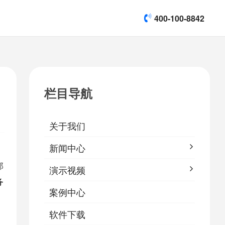
400-100-8842
title]

[list:subtitle]
[list:subtitle]
[list:subtitle]
演示视频
栏目导航

软件下载
关于我们
&
易鹰保
新闻中心
那
演示视频
务
案例中心
软件下载