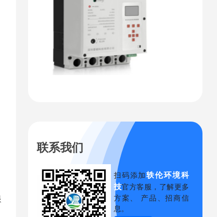
联系我们
轶伦环境科
扫码添加
技
官方客服，了解更多
方案、 产品、招商信
眼
息。