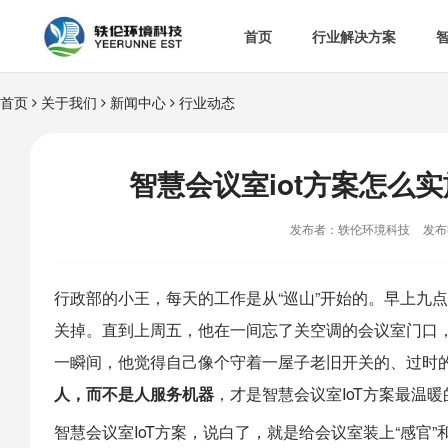
首页
行业解决方案
首页
关于我们
新闻中心
行业动态


智慧办公室

智
&

智慧食安
智慧会议室iot方案怎么实

空

热门解决方案
发布者：轶伦环境科技
发布时

消
行政部的小王，每天的工作是从“巡山”开始的。早上九
关掉。直到上周五，他在一间忘了关空调的会议室门口，

多
一瞬间，他觉得自己像个守着一屋子老旧开关的、过时
人，而不是人服务机器
，才是智慧会议室IoT方案最温
智慧会议室IoT方案，说白了，就是给会议室装上“感官”