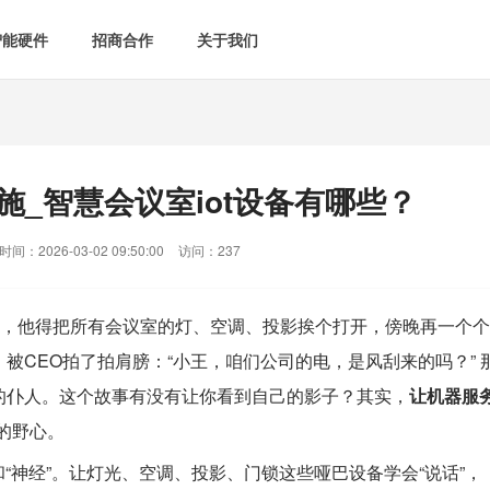
智能硬件
招商合作
关于我们

智能会议室
智慧教室
[list:subtitle]

[list:subtitle]
[list:sub
能控电
新闻中心

空气监测方案
智慧用电方案
施_智慧会议室iot设备有哪些？
[list:subtitle]
[list:subtitle]

案例中心
气&能耗监测

智慧场景建设
间：2026-03-02 09:50:00
访问：237
&
网站地图
防安防
点，他得把所有会议室的灯、空调、投影挨个打开，傍晚再一个个
被CEO拍了拍肩膀：“小王，咱们公司的电，是风刮来的吗？” 
媒体&信息化
的仆人。这个故事有没有让你看到自己的影子？其实，
让机器服
暖的野心。
和“神经”。让灯光、空调、投影、门锁这些哑巴设备学会“说话”，