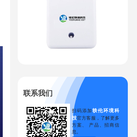
。
联系我们
轶伦环境科
扫码添加
技
官方客服，了解更多
方案、 产品、招商信
息。