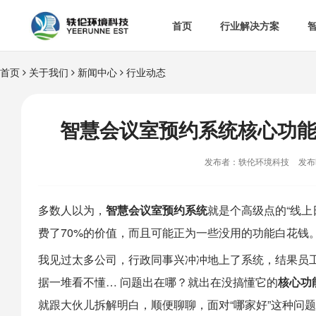
首页
行业解决方案
首页
关于我们
新闻中心
行业动态


智慧办公室

智
&

智慧食安
智慧会议室预约系统核心功能

空

热门解决方案
发布者：轶伦环境科技
发布时

消
多数人以为，
智慧会议室预约系统
就是个高级点的“线
费了70%的价值，而且可能正为一些没用的功能白花钱。

多
我见过太多公司，行政同事兴冲冲地上了系统，结果员工
据一堆看不懂… 问题出在哪？就出在没搞懂它的
核心功
就跟大伙儿拆解明白，顺便聊聊，面对“哪家好”这种问