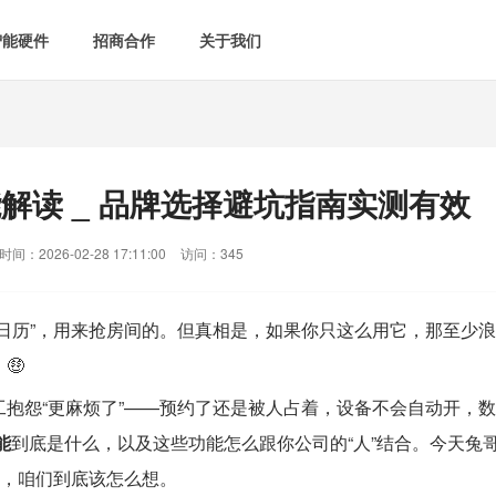
智能硬件
招商合作
关于我们

智能会议室
智慧教室
[list:subtitle]

[list:subtitle]
[list:sub
能控电
新闻中心

空气监测方案
智慧用电方案
解读 _ 品牌选择避坑指南实测有效
[list:subtitle]
[list:subtitle]

案例中心
气&能耗监测

智慧场景建设
间：2026-02-28 17:11:00
访问：345
&
网站地图
防安防
上日历”，用来抢房间的。但真相是，如果你只这么用它，那至少浪
🤑
媒体&信息化
抱怨“更麻烦了”——预约了还是被人占着，设备不会自动开，数
能
到底是什么，以及这些功能怎么跟你公司的“人”结合。今天兔
题，咱们到底该怎么想。