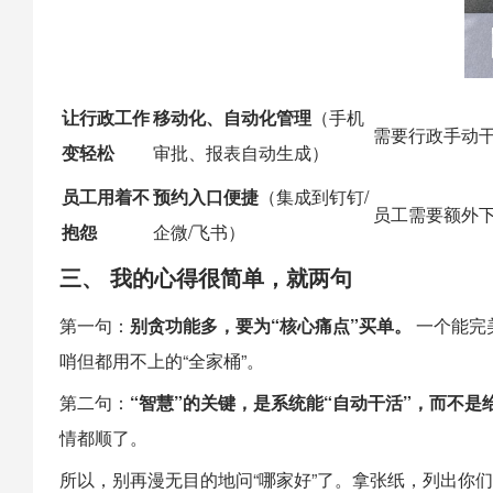
让行政工作
移动化、自动化管理
（手机
需要行政手动
变轻松
审批、报表自动生成）
员工用着不
预约入口便捷
（集成到钉钉/
员工需要额外下
抱怨
企微/飞书）
三、 我的心得很简单，就两句
第一句：
别贪功能多，要为“核心痛点”买单。
一个能完
哨但都用不上的“全家桶”。
第二句：
“智慧”的关键，是系统能“自动干活”，而不是
情都顺了。
所以，别再漫无目的地问“哪家好”了。拿张纸，列出你