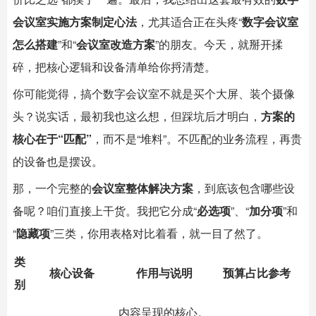
会议室实施方案制定心法
，尤其适合正在头疼“
数字会议室
怎么搭建
”和“
会议室改造方案
”的朋友。今天，就掰开揉
碎，把核心逻辑和设备清单给你捋清楚。
你可能觉得，搞个数字会议室不就是买个大屏、装个摄像
头？说实话，最初我也这么想，但踩坑后才明白，
方案的
核心在于“匹配”
，而不是“堆料”。不匹配的业务流程，再贵
的设备也是摆设。
那，一个完整的
会议室整体解决方案
，到底该包含哪些设
备呢？咱们直接上干货。我把它分成“
必选项
”、“
加分项
”和
“
隐藏项
”三类，你用表格对比着看，就一目了然了。
类
核心设备
作用与说明
预算占比参考
别
内容呈现的核心。