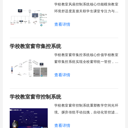
警诊断。权限分级管理。一、远程集中控
学校教室风扇控制系统核心功能模块教室
制1.
环境舒适度直接关联学生课堂专注力与学
习效率。轶伦环境科技深耕校园智能设备
查看详情
领域，打造教室风扇控制系统，实现温度
感知、自动调速、远程管控、定时策略、
分组联动、安全防护六大模块一体化运
学校教室窗帘集控系统
行，为学校提供精细化风扇管理方案。
一、温度感知模块1.1 多点温度采集教
学校教室窗帘集控系统核心价值学校教室
窗帘集控系统实现全校窗帘统一管控，提
升管理效率。传统人工操作耗时费力，智
查看详情
能化改造后，一键完成全校窗帘开合，节
省人力成本。光线环境智能调节，保护学
生视力健康，营造舒适教学环境。节能减
学校教室窗帘控制系统
排效果显著，延长窗帘使用寿命，降低学
校运营维护成本。一、集中控制功能1. 全
学校教室窗帘控制系统重塑教学空间光环
境。摒弃传统手动拉拽，自动化管控滤除
眩光，护眼防近视。强光阻断，弱光补
查看详情
足，节能降耗。精准适配多媒体教学、考