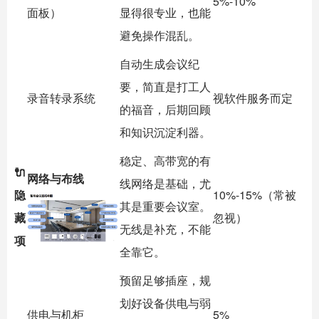
5%-10%
面板）
显得很专业，也能
避免操作混乱。
自动生成会议纪
要，简直是打工人
录音转录系统
视软件服务而定
的福音，后期回顾
和知识沉淀利器。
稳定、高带宽的有
🔌
网络与布线
线网络是基础，尤
隐
10%-15%（常被
其是重要会议室。
藏
忽视）
无线是补充，不能
项
全靠它。
预留足够插座，规
划好设备供电与弱
供电与机柜
5%