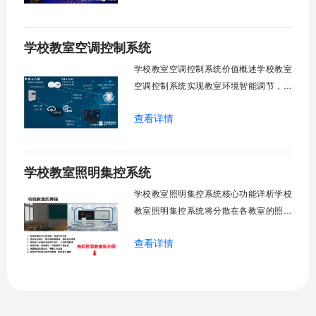
试、午休等多维场景，减负后勤运维，赋
能智慧校园生态升级。智能光感调节1. 动
学校教室空调控制系统
态光照追踪实时捕捉室外照度参数。光照
阈值超标触发开合机构。免人工干预。自
学校教室空调控制系统价值概述学校教室
然
空调控制系统实现教室环境智能调节，提
升教学舒适度，降低能源消耗。系统集中
查看详情
管理全校空调设备，远程监控运行状态，
定时开关机，温度智能调节，故障自动报
警。管理人员通过平台统一管控，减少人
学校教室照明集控系统
工巡检工作量，延长设备使用寿命，节约
运营成本，为师生创造良好学习环境。
学校教室照明集控系统核心功能详析学校
一、集中
教室照明集控系统将分散在各教室的照明
设备统一纳入集中管控平台，实现一键开
查看详情
关、按需调光、定时策略、能耗监测、故
障告警、场景联动与权限分级。告别逐间
教室手动操作的低效模式，降低照明能
耗，延长灯具寿命，保障学生视力健康。
一、集中开关控制1.1 单灯开关后台界面