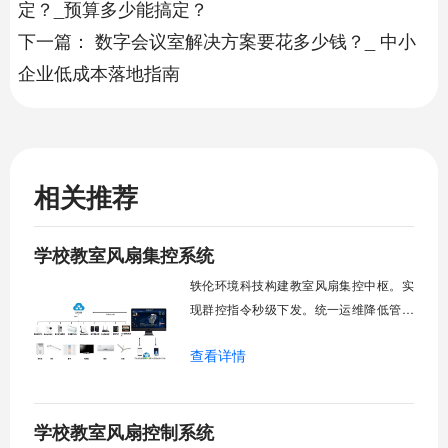
定？_预算多少能搞定？
下一篇：
数字会议室解决方案要花多少钱？_ 中小
企业低成本落地指南
相关推荐
学校教室风扇集控系统
轶伦环境科技构建教室风扇集控中枢。实
现群控指令秒级下发。统一运维降低管理
成本。提升校园通风换气效能。规避人工
查看详情
巡检盲区。保障教学环境温湿度适宜。数
字化调度重塑后勤管理范式。核心功能模
块清单：远程集中控制。智能定时调度。
学校教室风扇控制系统
环境自适应调节。能耗监测统计。故障预