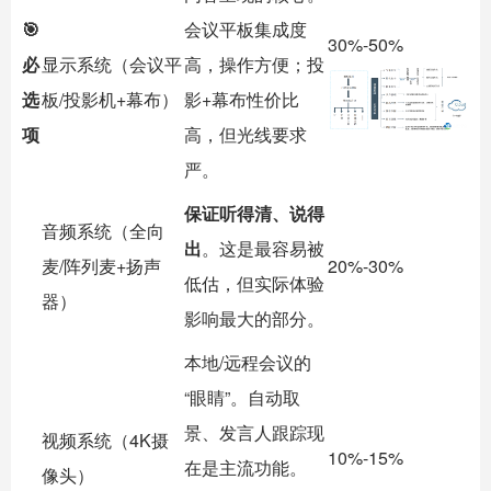
🎯
会议平板集成度
30%-50%
必
显示系统（会议平
高，操作方便；投
选
板/投影机+幕布）
影+幕布性价比
项
高，但光线要求
严。
保证听得清、说得
音频系统（全向
出
。这是最容易被
麦/阵列麦+扬声
20%-30%
低估，但实际体验
器）
影响最大的部分。
本地/远程会议的
“眼睛”。自动取
景、发言人跟踪现
视频系统（4K摄
10%-15%
在是主流功能。
像头）