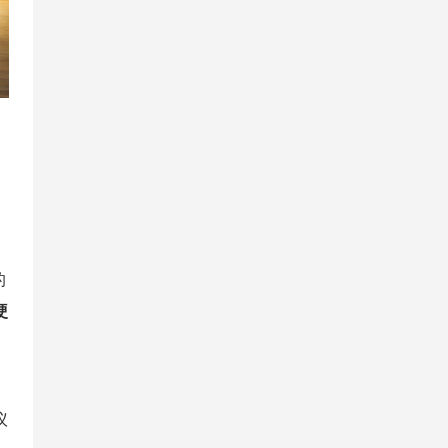
的
硬
议