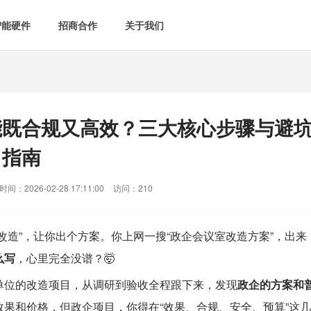
智能硬件
招商合作
关于我们

智能会议室
智慧教室
[list:subtitle]

[list:subtitle]
[list:sub
能控电
新闻中心

空气监测方案
智慧用电方案
能既合规又高效？三大核心步骤与避
[list:subtitle]
[list:subtitle]

案例中心
气&能耗监测
指南

智慧场景建设
间：2026-02-28 17:11:00
访问：210
&
网站地图
防安防
改造”，让你出个方案。你上网一搜“政企会议室改造方案”，出来
媒体&信息化
么写
，心里完全没谱？🤯
单位的改造项目，从调研到验收全程跟下来，发现
政企的方案和
效果和价格，但政企项目，你得在“效果、合规、安全、预算”这几