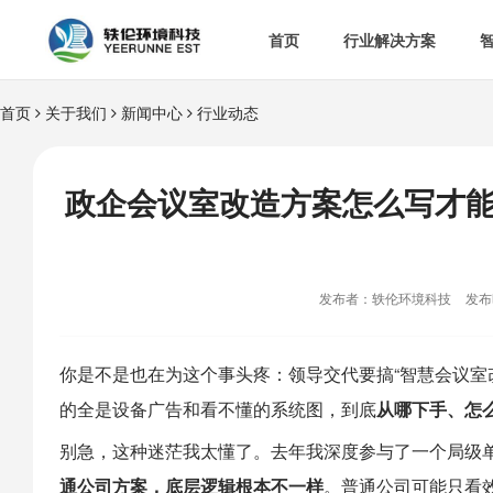
首页
行业解决方案
首页
关于我们
新闻中心
行业动态


智慧办公室

智
&

智慧食安
政企会议室改造方案怎么写才

空

热门解决方案
发布者：轶伦环境科技
发布时

消
你是不是也在为这个事头疼：领导交代要搞“智慧会议室

多
的全是设备广告和看不懂的系统图，到底
从哪下手、怎
别急，这种迷茫我太懂了。去年我深度参与了一个局级
通公司方案，底层逻辑根本不一样
。普通公司可能只看