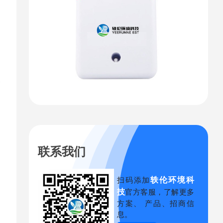
联系我们
轶伦环境科
扫码添加
技
官方客服，了解更多
方案、 产品、招商信
息。