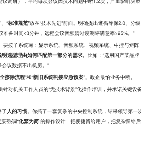
会议调研），平均每次会议因技术问题中断1.2次，严重影响决策
”、“
标准规范
”放在“技术先进”前面。明确提出遵循等保2.0、分级
准备时间<3分钟，远程会议音频清晰度测评满意率>95%。”
。
要按子系统写：显示系统、音频系统、视频系统、中控与矩阵
说明选型理由如何匹配第一部分的需求
。比如：“选用国产某品牌
会议数据不出机房。”
全擦除流程
”和“
新旧系统割接应急预案
”。政企最怕业务中断。
供针对机关工作人员的“无技术背景”化操作培训，并承诺关键设
略了
人的习惯
。你搞了一套复杂的中央控制系统，结果领导第一
要强调“
化繁为简
”的操作设计，把便捷留给用户，把复杂留给后