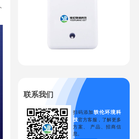
个
联系我们
轶伦环境科
扫码添加
技
官方客服，了解更多
方案、 产品、招商信
息。