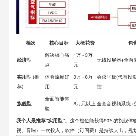
档次
核心目标
大概花费
包
解决核心痛
1万 - 3万
经济型
无线投屏器+全向
点
元
实用型
(推
体验流畅好
3万 - 8万
会议平板(代替投
荐)
用
元
控
全面智能体
旗舰型
8万元以上
全套音视频系统+
验
我个人最推荐“实用型”
。这个档位能获得90%的旗舰体
视、音响）一次投入，软件（订阅费）是持续支出，规划