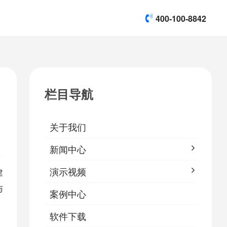
400-100-8842
title]

[list:subtitle]
[list:subtitle]
[list:subtitle]
演示视频
栏目导航

软件下载
关于我们
&
易鹰保
新闻中心
演示视频
建
与
案例中心
软件下载