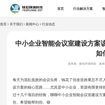
首页
行业解决方案
首页
关于我们
新闻中心
行业动态


智慧办公室

智
&

智慧食安
中小企业智能会议室建设方案

空
如

热门解决方案
发布者：轶伦环境科技
发布时

消
每天为混乱低效的会议头疼，钱花了但改造效果总不尽

多
设方案的核心思路……尤其是中小企业，资源有限更得
过十几个项目的经验，聊聊中小企业
智能会议室
建设方
住。希望能帮到你。😅