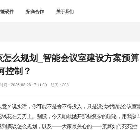
智能硬件
招商合作
关于我们

智能会议室
智慧教室
[list:subtitle]

[list:subtitle]
[list:sub
能控电
新闻中心

空气监测方案
智慧用电方案
该怎么规划_智能会议室建设方案预算
[list:subtitle]
[list:subtitle]

案例中心
气&能耗监测
何控制？

智慧场景建设
间：2026-02-28 17:11:00
访问：208
&
网站地图
防安防
人意？说实话，你可能不是舍不得投入，只是没找对
智能会议室
媒体&信息化
把钱花在刀刃上。别慌，今天咱就抛开那些复杂的理论，用我参
案到底该怎么规划，以及——大家最关心的——预算如何死死控