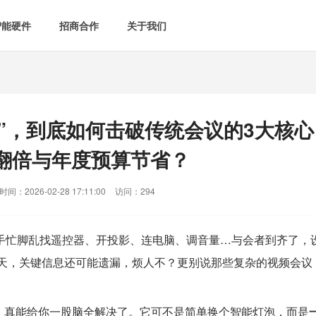
智能硬件
招商合作
关于我们

智能会议室
智慧教室
[list:subtitle]

[list:subtitle]
[list:sub
能控电
新闻中心

空气监测方案
智慧用电方案
”，到底如何击破传统会议的3大核心
[list:subtitle]
[list:subtitle]

案例中心
气&能耗监测
翻倍与年度预算节省？

智慧场景建设
间：2026-02-28 17:11:00
访问：294
&
网站地图
防安防
手忙脚乱找遥控器、开投影、连电脑、调音量…与会者到齐了，
媒体&信息化
半天，关键信息还可能遗漏，烦人不？更别说那些复杂的视频会议
，真能给你一股脑全解决了。它可不是简单换个智能灯泡，而是