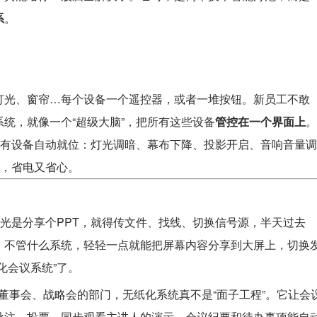
系
。
灯光、窗帘…每个设备一个遥控器，或者一堆按钮。新员工不敢
统，就像一个“超级大脑”，把所有这些设备
管控在一个界面上
。
所有设备自动就位：灯光调暗、幕布下降、投影开启、音响音量调
闭，省电又省心。
但光是分享个PPT，就得传文件、找线、切换信号源，半天过去
，不管什么系统，轻轻一点就能把屏幕内容分享到大屏上，切换
化会议系统”了。
董事会、战略会的部门，无纸化系统真不是“面子工程”。它让会
批注、投票、同步观看主讲人的演示，会议纪要和待办事项能自