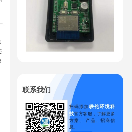
慧
还
出
联系我们
轶伦环境科
扫码添加
技
官方客服，了解更多
方案、 产品、招商信
息。