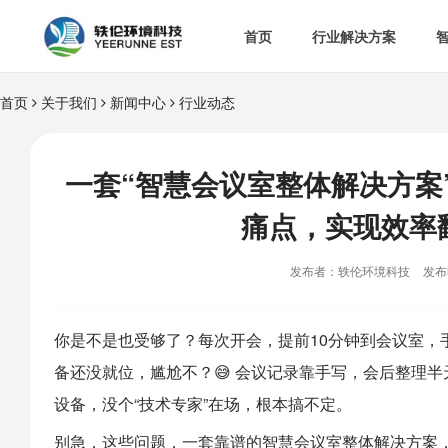
首页
行业解决方案
首页
关于我们
新闻中心
行业动态


智慧办公室

智
&

智慧食安
一套“智慧会议室整体解决方案

空
痛点，实现效率

热门解决方案
发布者：轶伦环境科技
发布时

消
你是不是也受够了？每次开会，提前10分钟到会议室，

多
备还没就位，尴尬不？😅 会议记录靠手写，会后整理
设备，没个“技术专家”在场，根本搞不定。
别急，这些问题，一套靠谱的智慧会议室整体解决方案