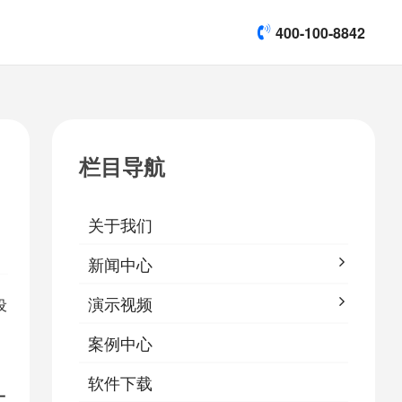
400-100-8842
title]

[list:subtitle]
[list:subtitle]
[list:subtitle]
演示视频
栏目导航

软件下载
关于我们
&
易鹰保
新闻中心
演示视频
设
案例中心
软件下载
一