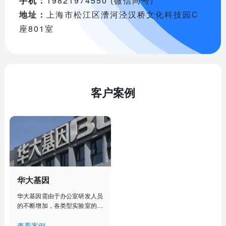
手机：
19821974550 (微信同号)
地址：
上海市松江区漕河泾汉桥文化科技园C
座801室
客户案例
华大基因
华大基因需由于办公室研发人员
的不断增加，各类型实验室的建
设部署，人工管理已经不能满足
其对办公室、实验室、实验室设
查看案例