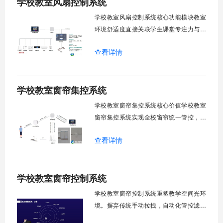
学校教室风扇控制系统
环境自适应调节。能耗监测统计。故障预
警诊断。权限分级管理。一、远程集中控
学校教室风扇控制系统核心功能模块教室
制1.
环境舒适度直接关联学生课堂专注力与学
习效率。轶伦环境科技深耕校园智能设备
查看详情
领域，打造教室风扇控制系统，实现温度
感知、自动调速、远程管控、定时策略、
分组联动、安全防护六大模块一体化运
学校教室窗帘集控系统
行，为学校提供精细化风扇管理方案。
一、温度感知模块1.1 多点温度采集教
学校教室窗帘集控系统核心价值学校教室
窗帘集控系统实现全校窗帘统一管控，提
升管理效率。传统人工操作耗时费力，智
查看详情
能化改造后，一键完成全校窗帘开合，节
省人力成本。光线环境智能调节，保护学
生视力健康，营造舒适教学环境。节能减
学校教室窗帘控制系统
排效果显著，延长窗帘使用寿命，降低学
校运营维护成本。一、集中控制功能1. 全
学校教室窗帘控制系统重塑教学空间光环
境。摒弃传统手动拉拽，自动化管控滤除
眩光，护眼防近视。强光阻断，弱光补