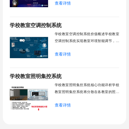
查看详情
足，节能降耗。精准适配多媒体教学、考
试、午休等多维场景，减负后勤运维，赋
能智慧校园生态升级。智能光感调节1. 动
学校教室空调控制系统
态光照追踪实时捕捉室外照度参数。光照
阈值超标触发开合机构。免人工干预。自
学校教室空调控制系统价值概述学校教室
然
空调控制系统实现教室环境智能调节，提
升教学舒适度，降低能源消耗。系统集中
查看详情
管理全校空调设备，远程监控运行状态，
定时开关机，温度智能调节，故障自动报
警。管理人员通过平台统一管控，减少人
学校教室照明集控系统
工巡检工作量，延长设备使用寿命，节约
运营成本，为师生创造良好学习环境。
学校教室照明集控系统核心功能详析学校
一、集中
教室照明集控系统将分散在各教室的照明
设备统一纳入集中管控平台，实现一键开
查看详情
关、按需调光、定时策略、能耗监测、故
障告警、场景联动与权限分级。告别逐间
教室手动操作的低效模式，降低照明能
耗，延长灯具寿命，保障学生视力健康。