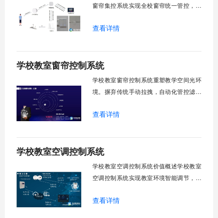
窗帘集控系统实现全校窗帘统一管控，提
升管理效率。传统人工操作耗时费力，智
查看详情
能化改造后，一键完成全校窗帘开合，节
省人力成本。光线环境智能调节，保护学
生视力健康，营造舒适教学环境。节能减
学校教室窗帘控制系统
排效果显著，延长窗帘使用寿命，降低学
校运营维护成本。一、集中控制功能1. 全
学校教室窗帘控制系统重塑教学空间光环
境。摒弃传统手动拉拽，自动化管控滤除
眩光，护眼防近视。强光阻断，弱光补
查看详情
足，节能降耗。精准适配多媒体教学、考
试、午休等多维场景，减负后勤运维，赋
能智慧校园生态升级。智能光感调节1. 动
学校教室空调控制系统
态光照追踪实时捕捉室外照度参数。光照
阈值超标触发开合机构。免人工干预。自
学校教室空调控制系统价值概述学校教室
然
空调控制系统实现教室环境智能调节，提
升教学舒适度，降低能源消耗。系统集中
查看详情
管理全校空调设备，远程监控运行状态，
定时开关机，温度智能调节，故障自动报