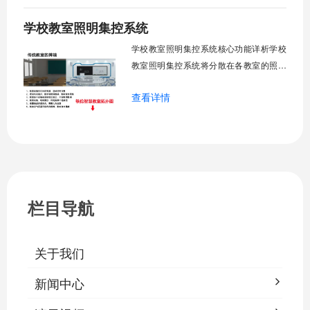
警。管理人员通过平台统一管控，减少人
学校教室照明集控系统
工巡检工作量，延长设备使用寿命，节约
运营成本，为师生创造良好学习环境。
学校教室照明集控系统核心功能详析学校
一、集中
教室照明集控系统将分散在各教室的照明
设备统一纳入集中管控平台，实现一键开
查看详情
关、按需调光、定时策略、能耗监测、故
障告警、场景联动与权限分级。告别逐间
教室手动操作的低效模式，降低照明能
耗，延长灯具寿命，保障学生视力健康。
一、集中开关控制1.1 单灯开关后台界面
栏目导航
关于我们
新闻中心