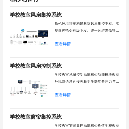
学校教室风扇集控系统
轶伦环境科技构建教室风扇集控中枢。实
现群控指令秒级下发。统一运维降低管理
成本。提升校园通风换气效能。规避人工
查看详情
巡检盲区。保障教学环境温湿度适宜。数
字化调度重塑后勤管理范式。核心功能模
块清单：远程集中控制。智能定时调度。
学校教室风扇控制系统
环境自适应调节。能耗监测统计。故障预
警诊断。权限分级管理。一、远程集中控
学校教室风扇控制系统核心功能模块教室
制1.
环境舒适度直接关联学生课堂专注力与学
习效率。轶伦环境科技深耕校园智能设备
查看详情
领域，打造教室风扇控制系统，实现温度
感知、自动调速、远程管控、定时策略、
分组联动、安全防护六大模块一体化运
学校教室窗帘集控系统
行，为学校提供精细化风扇管理方案。
一、温度感知模块1.1 多点温度采集教
学校教室窗帘集控系统核心价值学校教室