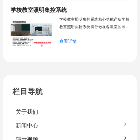
警。管理人员通过平台统一管控，减少人
学校教室照明集控系统
工巡检工作量，延长设备使用寿命，节约
运营成本，为师生创造良好学习环境。
学校教室照明集控系统核心功能详析学校
一、集中
教室照明集控系统将分散在各教室的照明
设备统一纳入集中管控平台，实现一键开
查看详情
关、按需调光、定时策略、能耗监测、故
障告警、场景联动与权限分级。告别逐间
教室手动操作的低效模式，降低照明能
耗，延长灯具寿命，保障学生视力健康。
一、集中开关控制1.1 单灯开关后台界面
栏目导航
关于我们
新闻中心
演示视频