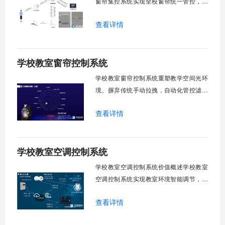
窗帘集控系统实现全校窗帘统一管控，提
升管理效率。传统人工操作耗时费力，智
查看详情
能化改造后，一键完成全校窗帘开合，节
省人力成本。光线环境智能调节，保护学
生视力健康，营造舒适教学环境。节能减
学校教室窗帘控制系统
排效果显著，延长窗帘使用寿命，降低学
校运营维护成本。一、集中控制功能1. 全
学校教室窗帘控制系统重塑教学空间光环
境。摒弃传统手动拉拽，自动化管控滤除
眩光，护眼防近视。强光阻断，弱光补
查看详情
足，节能降耗。精准适配多媒体教学、考
试、午休等多维场景，减负后勤运维，赋
能智慧校园生态升级。智能光感调节1. 动
学校教室空调控制系统
态光照追踪实时捕捉室外照度参数。光照
阈值超标触发开合机构。免人工干预。自
学校教室空调控制系统价值概述学校教室
然
空调控制系统实现教室环境智能调节，提
升教学舒适度，降低能源消耗。系统集中
查看详情
管理全校空调设备，远程监控运行状态，
定时开关机，温度智能调节，故障自动报