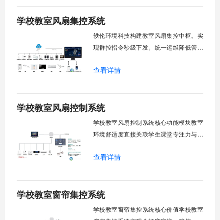
学校教室风扇集控系统
轶伦环境科技构建教室风扇集控中枢。实
现群控指令秒级下发。统一运维降低管理
成本。提升校园通风换气效能。规避人工
查看详情
巡检盲区。保障教学环境温湿度适宜。数
字化调度重塑后勤管理范式。核心功能模
块清单：远程集中控制。智能定时调度。
学校教室风扇控制系统
环境自适应调节。能耗监测统计。故障预
警诊断。权限分级管理。一、远程集中控
学校教室风扇控制系统核心功能模块教室
制1.
环境舒适度直接关联学生课堂专注力与学
习效率。轶伦环境科技深耕校园智能设备
查看详情
领域，打造教室风扇控制系统，实现温度
感知、自动调速、远程管控、定时策略、
分组联动、安全防护六大模块一体化运
学校教室窗帘集控系统
行，为学校提供精细化风扇管理方案。
一、温度感知模块1.1 多点温度采集教
学校教室窗帘集控系统核心价值学校教室