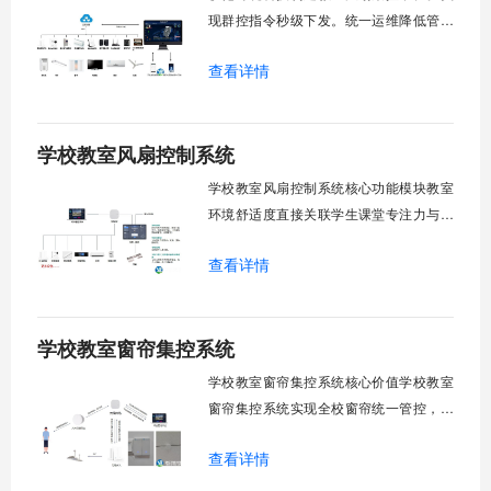
现群控指令秒级下发。统一运维降低管理
成本。提升校园通风换气效能。规避人工
查看详情
巡检盲区。保障教学环境温湿度适宜。数
字化调度重塑后勤管理范式。核心功能模
块清单：远程集中控制。智能定时调度。
学校教室风扇控制系统
环境自适应调节。能耗监测统计。故障预
警诊断。权限分级管理。一、远程集中控
学校教室风扇控制系统核心功能模块教室
制1.
环境舒适度直接关联学生课堂专注力与学
习效率。轶伦环境科技深耕校园智能设备
查看详情
领域，打造教室风扇控制系统，实现温度
感知、自动调速、远程管控、定时策略、
分组联动、安全防护六大模块一体化运
学校教室窗帘集控系统
行，为学校提供精细化风扇管理方案。
一、温度感知模块1.1 多点温度采集教
学校教室窗帘集控系统核心价值学校教室
窗帘集控系统实现全校窗帘统一管控，提
升管理效率。传统人工操作耗时费力，智
查看详情
能化改造后，一键完成全校窗帘开合，节
省人力成本。光线环境智能调节，保护学