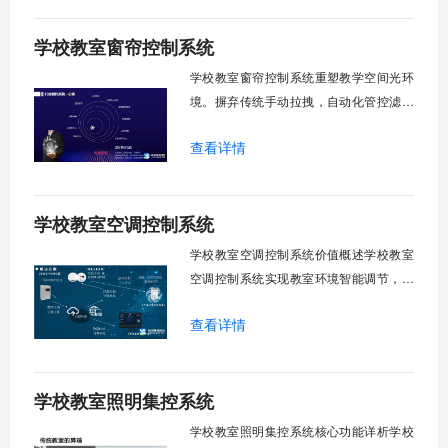
生视力健康，营造舒适教学环境。节能减
学校教室窗帘控制系统
排效果显著，延长窗帘使用寿命，降低学
校运营维护成本。一、集中控制功能1. 全
学校教室窗帘控制系统重塑教学空间光环
境。摒弃传统手动拉拽，自动化管控滤除
眩光，护眼防近视。强光阻断，弱光补
查看详情
足，节能降耗。精准适配多媒体教学、考
试、午休等多维场景，减负后勤运维，赋
能智慧校园生态升级。智能光感调节1. 动
学校教室空调控制系统
态光照追踪实时捕捉室外照度参数。光照
阈值超标触发开合机构。免人工干预。自
学校教室空调控制系统价值概述学校教室
然
空调控制系统实现教室环境智能调节，提
升教学舒适度，降低能源消耗。系统集中
查看详情
管理全校空调设备，远程监控运行状态，
定时开关机，温度智能调节，故障自动报
警。管理人员通过平台统一管控，减少人
学校教室照明集控系统
工巡检工作量，延长设备使用寿命，节约
运营成本，为师生创造良好学习环境。
学校教室照明集控系统核心功能详析学校
一、集中