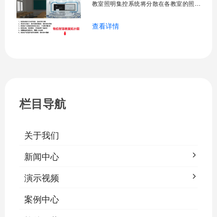
教室照明集控系统将分散在各教室的照明
设备统一纳入集中管控平台，实现一键开
查看详情
关、按需调光、定时策略、能耗监测、故
障告警、场景联动与权限分级。告别逐间
教室手动操作的低效模式，降低照明能
耗，延长灯具寿命，保障学生视力健康。
一、集中开关控制1.1 单灯开关后台界面
栏目导航
关于我们
新闻中心
演示视频
案例中心