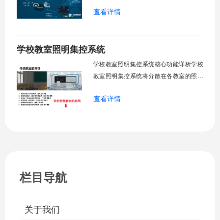
升教学舒适度，降低能源消耗。系统集中
查看详情
管理全校空调设备，远程监控运行状态，
定时开关机，温度智能调节，故障自动报
警。管理人员通过平台统一管控，减少人
学校教室照明集控系统
工巡检工作量，延长设备使用寿命，节约
运营成本，为师生创造良好学习环境。
学校教室照明集控系统核心功能详析学校
一、集中
教室照明集控系统将分散在各教室的照明
设备统一纳入集中管控平台，实现一键开
查看详情
关、按需调光、定时策略、能耗监测、故
障告警、场景联动与权限分级。告别逐间
教室手动操作的低效模式，降低照明能
耗，延长灯具寿命，保障学生视力健康。
一、集中开关控制1.1 单灯开关后台界面
栏目导航
关于我们