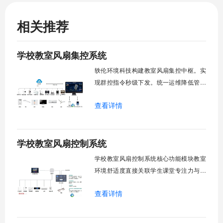
相关推荐
学校教室风扇集控系统
轶伦环境科技构建教室风扇集控中枢。实
现群控指令秒级下发。统一运维降低管理
成本。提升校园通风换气效能。规避人工
查看详情
巡检盲区。保障教学环境温湿度适宜。数
字化调度重塑后勤管理范式。核心功能模
块清单：远程集中控制。智能定时调度。
学校教室风扇控制系统
环境自适应调节。能耗监测统计。故障预
警诊断。权限分级管理。一、远程集中控
学校教室风扇控制系统核心功能模块教室
制1.
环境舒适度直接关联学生课堂专注力与学
习效率。轶伦环境科技深耕校园智能设备
查看详情
领域，打造教室风扇控制系统，实现温度
感知、自动调速、远程管控、定时策略、
分组联动、安全防护六大模块一体化运