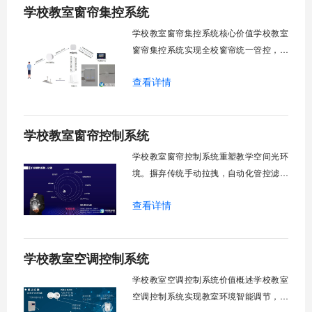
学校教室窗帘集控系统
行，为学校提供精细化风扇管理方案。
一、温度感知模块1.1 多点温度采集教
学校教室窗帘集控系统核心价值学校教室
窗帘集控系统实现全校窗帘统一管控，提
升管理效率。传统人工操作耗时费力，智
查看详情
能化改造后，一键完成全校窗帘开合，节
省人力成本。光线环境智能调节，保护学
生视力健康，营造舒适教学环境。节能减
学校教室窗帘控制系统
排效果显著，延长窗帘使用寿命，降低学
校运营维护成本。一、集中控制功能1. 全
学校教室窗帘控制系统重塑教学空间光环
境。摒弃传统手动拉拽，自动化管控滤除
眩光，护眼防近视。强光阻断，弱光补
查看详情
足，节能降耗。精准适配多媒体教学、考
试、午休等多维场景，减负后勤运维，赋
能智慧校园生态升级。智能光感调节1. 动
学校教室空调控制系统
态光照追踪实时捕捉室外照度参数。光照
阈值超标触发开合机构。免人工干预。自
学校教室空调控制系统价值概述学校教室
然
空调控制系统实现教室环境智能调节，提