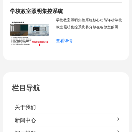
警。管理人员通过平台统一管控，减少人
学校教室照明集控系统
工巡检工作量，延长设备使用寿命，节约
运营成本，为师生创造良好学习环境。
学校教室照明集控系统核心功能详析学校
一、集中
教室照明集控系统将分散在各教室的照明
设备统一纳入集中管控平台，实现一键开
查看详情
关、按需调光、定时策略、能耗监测、故
障告警、场景联动与权限分级。告别逐间
教室手动操作的低效模式，降低照明能
耗，延长灯具寿命，保障学生视力健康。
一、集中开关控制1.1 单灯开关后台界面
栏目导航
关于我们
新闻中心