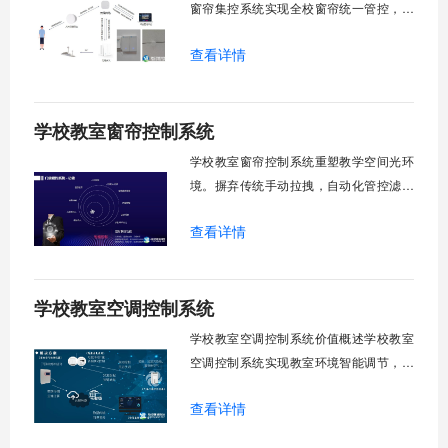
窗帘集控系统实现全校窗帘统一管控，提
升管理效率。传统人工操作耗时费力，智
查看详情
能化改造后，一键完成全校窗帘开合，节
省人力成本。光线环境智能调节，保护学
生视力健康，营造舒适教学环境。节能减
学校教室窗帘控制系统
排效果显著，延长窗帘使用寿命，降低学
校运营维护成本。一、集中控制功能1. 全
学校教室窗帘控制系统重塑教学空间光环
境。摒弃传统手动拉拽，自动化管控滤除
眩光，护眼防近视。强光阻断，弱光补
查看详情
足，节能降耗。精准适配多媒体教学、考
试、午休等多维场景，减负后勤运维，赋
能智慧校园生态升级。智能光感调节1. 动
学校教室空调控制系统
态光照追踪实时捕捉室外照度参数。光照
阈值超标触发开合机构。免人工干预。自
学校教室空调控制系统价值概述学校教室
然
空调控制系统实现教室环境智能调节，提
升教学舒适度，降低能源消耗。系统集中
查看详情
管理全校空调设备，远程监控运行状态，
定时开关机，温度智能调节，故障自动报