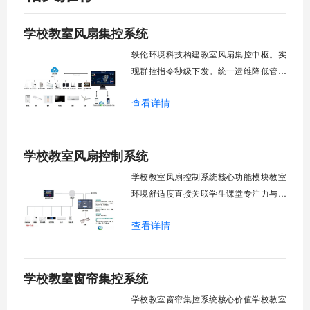
学校教室风扇集控系统
轶伦环境科技构建教室风扇集控中枢。实
现群控指令秒级下发。统一运维降低管理
成本。提升校园通风换气效能。规避人工
查看详情
巡检盲区。保障教学环境温湿度适宜。数
字化调度重塑后勤管理范式。核心功能模
块清单：远程集中控制。智能定时调度。
学校教室风扇控制系统
环境自适应调节。能耗监测统计。故障预
警诊断。权限分级管理。一、远程集中控
学校教室风扇控制系统核心功能模块教室
制1.
环境舒适度直接关联学生课堂专注力与学
习效率。轶伦环境科技深耕校园智能设备
查看详情
领域，打造教室风扇控制系统，实现温度
感知、自动调速、远程管控、定时策略、
分组联动、安全防护六大模块一体化运
学校教室窗帘集控系统
行，为学校提供精细化风扇管理方案。
一、温度感知模块1.1 多点温度采集教
学校教室窗帘集控系统核心价值学校教室