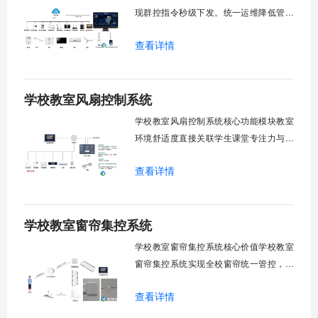
现群控指令秒级下发。统一运维降低管理
成本。提升校园通风换气效能。规避人工
查看详情
巡检盲区。保障教学环境温湿度适宜。数
字化调度重塑后勤管理范式。核心功能模
块清单：远程集中控制。智能定时调度。
学校教室风扇控制系统
环境自适应调节。能耗监测统计。故障预
警诊断。权限分级管理。一、远程集中控
学校教室风扇控制系统核心功能模块教室
制1.
环境舒适度直接关联学生课堂专注力与学
习效率。轶伦环境科技深耕校园智能设备
查看详情
领域，打造教室风扇控制系统，实现温度
感知、自动调速、远程管控、定时策略、
分组联动、安全防护六大模块一体化运
学校教室窗帘集控系统
行，为学校提供精细化风扇管理方案。
一、温度感知模块1.1 多点温度采集教
学校教室窗帘集控系统核心价值学校教室
窗帘集控系统实现全校窗帘统一管控，提
升管理效率。传统人工操作耗时费力，智
查看详情
能化改造后，一键完成全校窗帘开合，节
省人力成本。光线环境智能调节，保护学