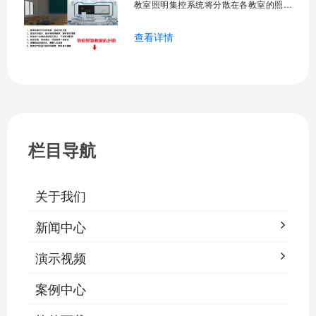
教室照明集控系统将分散在各教室的照明
设备统一纳入集中管控平台，实现一键开
查看详情
关、按需调光、定时策略、能耗监测、故
障告警、场景联动与权限分级。告别逐间
教室手动操作的低效模式，降低照明能
耗，延长灯具寿命，保障学生视力健康。
一、集中开关控制1.1 单灯开关后台界面
栏目导航
关于我们
新闻中心
演示视频
案例中心