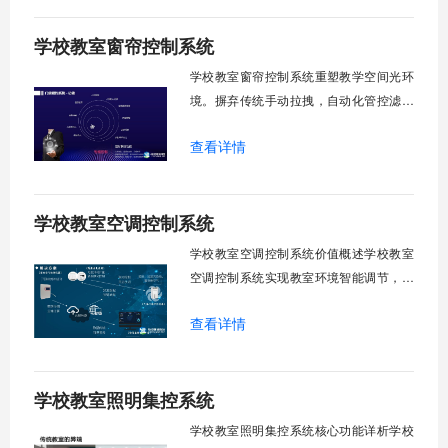
生视力健康，营造舒适教学环境。节能减
学校教室窗帘控制系统
排效果显著，延长窗帘使用寿命，降低学
校运营维护成本。一、集中控制功能1. 全
学校教室窗帘控制系统重塑教学空间光环
境。摒弃传统手动拉拽，自动化管控滤除
眩光，护眼防近视。强光阻断，弱光补
查看详情
足，节能降耗。精准适配多媒体教学、考
试、午休等多维场景，减负后勤运维，赋
能智慧校园生态升级。智能光感调节1. 动
学校教室空调控制系统
态光照追踪实时捕捉室外照度参数。光照
阈值超标触发开合机构。免人工干预。自
学校教室空调控制系统价值概述学校教室
然
空调控制系统实现教室环境智能调节，提
升教学舒适度，降低能源消耗。系统集中
查看详情
管理全校空调设备，远程监控运行状态，
定时开关机，温度智能调节，故障自动报
警。管理人员通过平台统一管控，减少人
学校教室照明集控系统
工巡检工作量，延长设备使用寿命，节约
运营成本，为师生创造良好学习环境。
学校教室照明集控系统核心功能详析学校
一、集中