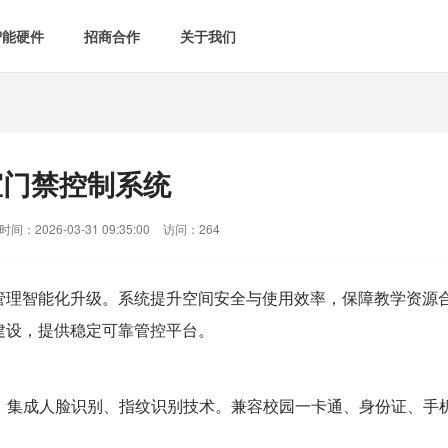
智能硬件
招商合作
关于我们

智能会议室
智慧教室
[list:subtitle]

[list:subtitle]
[list:sub
能控电
新闻中心

空气监测方案
智慧用电方案
室门禁控制系统
[list:subtitle]
[list:subtitle]

案例中心
气&能耗监测

智慧场景建设
间：2026-03-31 09:35:00
访问：264
&
网站地图
防安防
管理智能化升级。系统提升空间安全与使用效率，保障教学资源
建设，提供稳定可靠管控平台。
媒体&信息化
。集成人脸识别、指纹识别技术。兼容校园一卡通、身份证、手