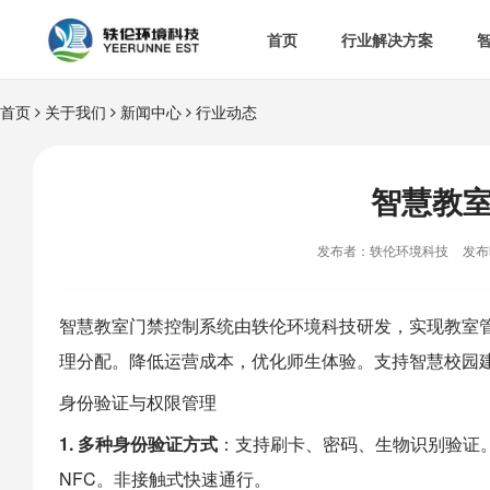
首页
行业解决方案
首页
关于我们
新闻中心
行业动态


智慧办公室

智
&

智慧食安
智慧教

空

热门解决方案
发布者：轶伦环境科技
发布时

消
智慧教室门禁控制系统由
轶伦环境科技
研发，实现教室
理分配。降低运营成本，优化师生体验。支持
智慧校园

多
身份验证与权限管理
1. 多种身份验证方式
：支持刷卡、密码、生物识别验证
NFC。非接触式快速通行。