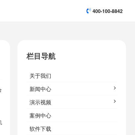
400-100-8842
title]

[list:subtitle]
[list:subtitle]
[list:subtitle]
演示视频
栏目导航

软件下载
关于我们
&
易鹰保
新闻中心
合
演示视频
案例中心
机
软件下载