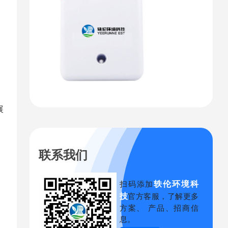
。
展
联系我们
轶伦环境科
扫码添加
技
官方客服，了解更多
方案、 产品、招商信
息。