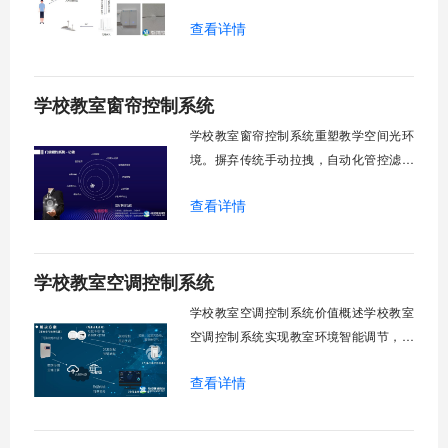
升管理效率。传统人工操作耗时费力，智
查看详情
能化改造后，一键完成全校窗帘开合，节
省人力成本。光线环境智能调节，保护学
生视力健康，营造舒适教学环境。节能减
学校教室窗帘控制系统
排效果显著，延长窗帘使用寿命，降低学
校运营维护成本。一、集中控制功能1. 全
学校教室窗帘控制系统重塑教学空间光环
境。摒弃传统手动拉拽，自动化管控滤除
眩光，护眼防近视。强光阻断，弱光补
查看详情
足，节能降耗。精准适配多媒体教学、考
试、午休等多维场景，减负后勤运维，赋
能智慧校园生态升级。智能光感调节1. 动
学校教室空调控制系统
态光照追踪实时捕捉室外照度参数。光照
阈值超标触发开合机构。免人工干预。自
学校教室空调控制系统价值概述学校教室
然
空调控制系统实现教室环境智能调节，提
升教学舒适度，降低能源消耗。系统集中
查看详情
管理全校空调设备，远程监控运行状态，
定时开关机，温度智能调节，故障自动报
警。管理人员通过平台统一管控，减少人