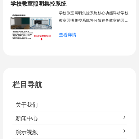
学校教室照明集控系统
工巡检工作量，延长设备使用寿命，节约
运营成本，为师生创造良好学习环境。
学校教室照明集控系统核心功能详析学校
一、集中
教室照明集控系统将分散在各教室的照明
设备统一纳入集中管控平台，实现一键开
查看详情
关、按需调光、定时策略、能耗监测、故
障告警、场景联动与权限分级。告别逐间
教室手动操作的低效模式，降低照明能
耗，延长灯具寿命，保障学生视力健康。
一、集中开关控制1.1 单灯开关后台界面
栏目导航
关于我们
新闻中心
演示视频