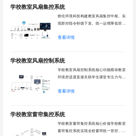
学校教室风扇集控系统
轶伦环境科技构建教室风扇集控中枢。实
现群控指令秒级下发。统一运维降低管理
成本。提升校园通风换气效能。规避人工
查看详情
巡检盲区。保障教学环境温湿度适宜。数
字化调度重塑后勤管理范式。核心功能模
块清单：远程集中控制。智能定时调度。
学校教室风扇控制系统
环境自适应调节。能耗监测统计。故障预
警诊断。权限分级管理。一、远程集中控
学校教室风扇控制系统核心功能模块教室
制1.
环境舒适度直接关联学生课堂专注力与学
习效率。轶伦环境科技深耕校园智能设备
查看详情
领域，打造教室风扇控制系统，实现温度
感知、自动调速、远程管控、定时策略、
分组联动、安全防护六大模块一体化运
学校教室窗帘集控系统
行，为学校提供精细化风扇管理方案。
一、温度感知模块1.1 多点温度采集教
学校教室窗帘集控系统核心价值学校教室
窗帘集控系统实现全校窗帘统一管控，提