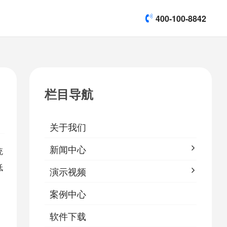
400-100-8842
title]

[list:subtitle]
[list:subtitle]
[list:subtitle]
演示视频
栏目导航

软件下载
关于我们
&
易鹰保
新闻中心
统
低
演示视频
案例中心
软件下载