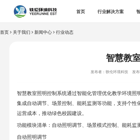
首页
行业解决方案
首页
关于我们
新闻中心
行业动态


智慧办公室

智
&

智慧食安
智慧教

空

热门解决方案
发布者：轶伦环境科技
发布时

消
智慧教室照明控制系统通过智能化管理优化教学环境照
集成自动调节、场景控制、能耗监测等功能，支持个性

多
运营成本，推动绿色校园建设。
功能模块清单：自动照明调节、场景模式控制、能耗监
自动照明调节