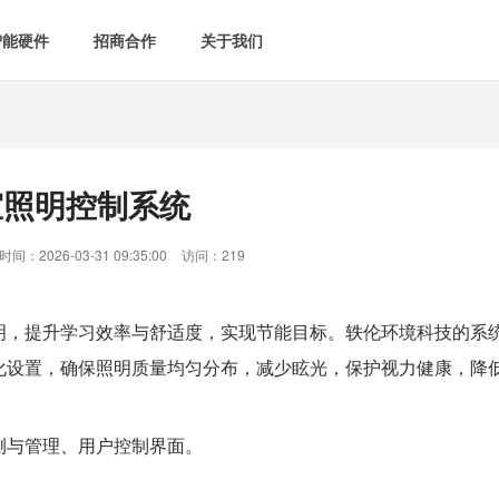
智能硬件
招商合作
关于我们

智能会议室
智慧教室
[list:subtitle]

[list:subtitle]
[list:sub
能控电
新闻中心

空气监测方案
智慧用电方案
室照明控制系统
[list:subtitle]
[list:subtitle]

案例中心
气&能耗监测

智慧场景建设
间：2026-03-31 09:35:00
访问：219
&
网站地图
防安防
明，提升学习效率与舒适度，实现节能目标。
轶伦环境科技
的系
化设置，确保照明质量均匀分布，减少眩光，保护视力健康，降
媒体&信息化
测与管理、用户控制界面。