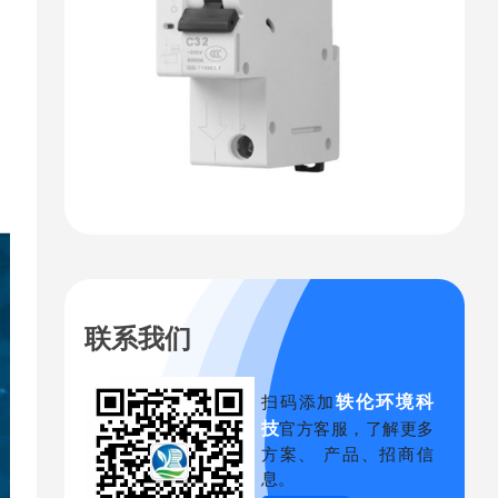
联系我们
轶伦环境科
扫码添加
技
官方客服，了解更多
方案、 产品、招商信
息。