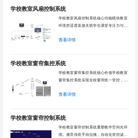
块清单：远程集中控制。智能定时调度。
学校教室风扇控制系统
环境自适应调节。能耗监测统计。故障预
警诊断。权限分级管理。一、远程集中控
学校教室风扇控制系统核心功能模块教室
制1.
环境舒适度直接关联学生课堂专注力与学
习效率。轶伦环境科技深耕校园智能设备
查看详情
领域，打造教室风扇控制系统，实现温度
感知、自动调速、远程管控、定时策略、
分组联动、安全防护六大模块一体化运
学校教室窗帘集控系统
行，为学校提供精细化风扇管理方案。
一、温度感知模块1.1 多点温度采集教
学校教室窗帘集控系统核心价值学校教室
窗帘集控系统实现全校窗帘统一管控，提
升管理效率。传统人工操作耗时费力，智
查看详情
能化改造后，一键完成全校窗帘开合，节
省人力成本。光线环境智能调节，保护学
生视力健康，营造舒适教学环境。节能减
学校教室窗帘控制系统
排效果显著，延长窗帘使用寿命，降低学
校运营维护成本。一、集中控制功能1. 全
学校教室窗帘控制系统重塑教学空间光环
境。摒弃传统手动拉拽，自动化管控滤除