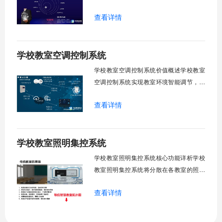
眩光，护眼防近视。强光阻断，弱光补
查看详情
足，节能降耗。精准适配多媒体教学、考
试、午休等多维场景，减负后勤运维，赋
能智慧校园生态升级。智能光感调节1. 动
学校教室空调控制系统
态光照追踪实时捕捉室外照度参数。光照
阈值超标触发开合机构。免人工干预。自
学校教室空调控制系统价值概述学校教室
然
空调控制系统实现教室环境智能调节，提
升教学舒适度，降低能源消耗。系统集中
查看详情
管理全校空调设备，远程监控运行状态，
定时开关机，温度智能调节，故障自动报
警。管理人员通过平台统一管控，减少人
学校教室照明集控系统
工巡检工作量，延长设备使用寿命，节约
运营成本，为师生创造良好学习环境。
学校教室照明集控系统核心功能详析学校
一、集中
教室照明集控系统将分散在各教室的照明
设备统一纳入集中管控平台，实现一键开
查看详情
关、按需调光、定时策略、能耗监测、故
障告警、场景联动与权限分级。告别逐间
教室手动操作的低效模式，降低照明能