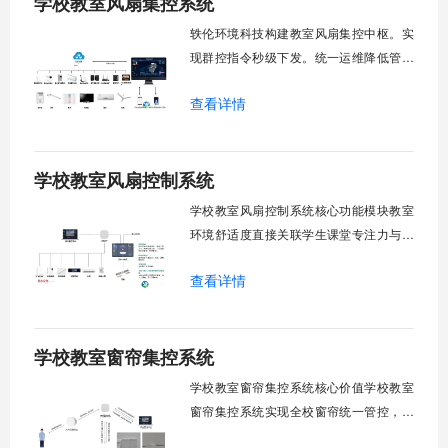
学校教室风扇集控系统
轶伦环境科技构建教室风扇集控中枢。实
现群控指令秒级下发。统一运维降低管理
成本。提升校园通风换气效能。规避人工
查看详情
巡检盲区。保障教学环境温湿度适宜。数
字化调度重塑后勤管理范式。核心功能模
块清单：远程集中控制。智能定时调度。
学校教室风扇控制系统
环境自适应调节。能耗监测统计。故障预
警诊断。权限分级管理。一、远程集中控
学校教室风扇控制系统核心功能模块教室
制1.
环境舒适度直接关联学生课堂专注力与学
习效率。轶伦环境科技深耕校园智能设备
查看详情
领域，打造教室风扇控制系统，实现温度
感知、自动调速、远程管控、定时策略、
分组联动、安全防护六大模块一体化运
学校教室窗帘集控系统
行，为学校提供精细化风扇管理方案。
一、温度感知模块1.1 多点温度采集教
学校教室窗帘集控系统核心价值学校教室
窗帘集控系统实现全校窗帘统一管控，提
升管理效率。传统人工操作耗时费力，智