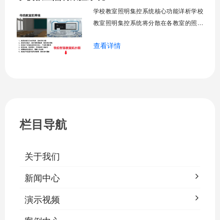
运营成本，为师生创造良好学习环境。
学校教室照明集控系统核心功能详析学校
一、集中
教室照明集控系统将分散在各教室的照明
设备统一纳入集中管控平台，实现一键开
查看详情
关、按需调光、定时策略、能耗监测、故
障告警、场景联动与权限分级。告别逐间
教室手动操作的低效模式，降低照明能
耗，延长灯具寿命，保障学生视力健康。
一、集中开关控制1.1 单灯开关后台界面
栏目导航
关于我们
新闻中心
演示视频