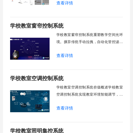
查看详情
能化改造后，一键完成全校窗帘开合，节
省人力成本。光线环境智能调节，保护学
生视力健康，营造舒适教学环境。节能减
学校教室窗帘控制系统
排效果显著，延长窗帘使用寿命，降低学
校运营维护成本。一、集中控制功能1. 全
学校教室窗帘控制系统重塑教学空间光环
境。摒弃传统手动拉拽，自动化管控滤除
眩光，护眼防近视。强光阻断，弱光补
查看详情
足，节能降耗。精准适配多媒体教学、考
试、午休等多维场景，减负后勤运维，赋
能智慧校园生态升级。智能光感调节1. 动
学校教室空调控制系统
态光照追踪实时捕捉室外照度参数。光照
阈值超标触发开合机构。免人工干预。自
学校教室空调控制系统价值概述学校教室
然
空调控制系统实现教室环境智能调节，提
升教学舒适度，降低能源消耗。系统集中
查看详情
管理全校空调设备，远程监控运行状态，
定时开关机，温度智能调节，故障自动报
警。管理人员通过平台统一管控，减少人
学校教室照明集控系统
工巡检工作量，延长设备使用寿命，节约