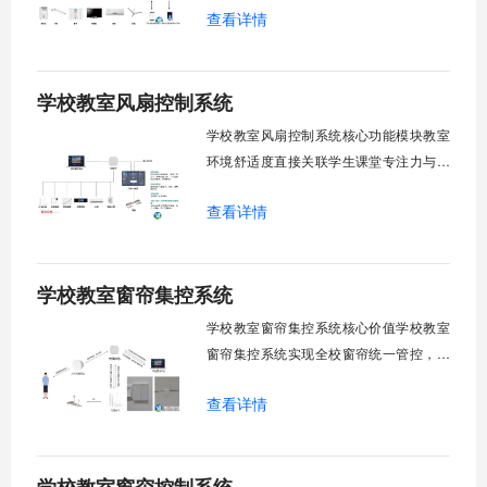
查看详情
巡检盲区。保障教学环境温湿度适宜。数
字化调度重塑后勤管理范式。核心功能模
块清单：远程集中控制。智能定时调度。
学校教室风扇控制系统
环境自适应调节。能耗监测统计。故障预
警诊断。权限分级管理。一、远程集中控
学校教室风扇控制系统核心功能模块教室
制1.
环境舒适度直接关联学生课堂专注力与学
习效率。轶伦环境科技深耕校园智能设备
查看详情
领域，打造教室风扇控制系统，实现温度
感知、自动调速、远程管控、定时策略、
分组联动、安全防护六大模块一体化运
学校教室窗帘集控系统
行，为学校提供精细化风扇管理方案。
一、温度感知模块1.1 多点温度采集教
学校教室窗帘集控系统核心价值学校教室
窗帘集控系统实现全校窗帘统一管控，提
升管理效率。传统人工操作耗时费力，智
查看详情
能化改造后，一键完成全校窗帘开合，节
省人力成本。光线环境智能调节，保护学
生视力健康，营造舒适教学环境。节能减
排效果显著，延长窗帘使用寿命，降低学