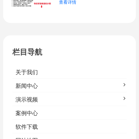
查看详情
关、按需调光、定时策略、能耗监测、故
障告警、场景联动与权限分级。告别逐间
教室手动操作的低效模式，降低照明能
耗，延长灯具寿命，保障学生视力健康。
一、集中开关控制1.1 单灯开关后台界面
栏目导航
关于我们
新闻中心
演示视频
案例中心
软件下载