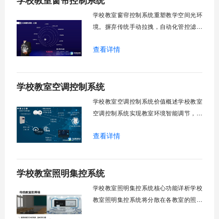
学校教室窗帘控制系统
校运营维护成本。一、集中控制功能1. 全
学校教室窗帘控制系统重塑教学空间光环
境。摒弃传统手动拉拽，自动化管控滤除
眩光，护眼防近视。强光阻断，弱光补
查看详情
足，节能降耗。精准适配多媒体教学、考
试、午休等多维场景，减负后勤运维，赋
能智慧校园生态升级。智能光感调节1. 动
学校教室空调控制系统
态光照追踪实时捕捉室外照度参数。光照
阈值超标触发开合机构。免人工干预。自
学校教室空调控制系统价值概述学校教室
然
空调控制系统实现教室环境智能调节，提
升教学舒适度，降低能源消耗。系统集中
查看详情
管理全校空调设备，远程监控运行状态，
定时开关机，温度智能调节，故障自动报
警。管理人员通过平台统一管控，减少人
学校教室照明集控系统
工巡检工作量，延长设备使用寿命，节约
运营成本，为师生创造良好学习环境。
学校教室照明集控系统核心功能详析学校
一、集中
教室照明集控系统将分散在各教室的照明
设备统一纳入集中管控平台，实现一键开