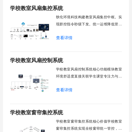
学校教室风扇集控系统
轶伦环境科技构建教室风扇集控中枢。实
现群控指令秒级下发。统一运维降低管理
成本。提升校园通风换气效能。规避人工
查看详情
巡检盲区。保障教学环境温湿度适宜。数
字化调度重塑后勤管理范式。核心功能模
块清单：远程集中控制。智能定时调度。
学校教室风扇控制系统
环境自适应调节。能耗监测统计。故障预
警诊断。权限分级管理。一、远程集中控
学校教室风扇控制系统核心功能模块教室
制1.
环境舒适度直接关联学生课堂专注力与学
习效率。轶伦环境科技深耕校园智能设备
查看详情
领域，打造教室风扇控制系统，实现温度
感知、自动调速、远程管控、定时策略、
分组联动、安全防护六大模块一体化运
学校教室窗帘集控系统
行，为学校提供精细化风扇管理方案。
一、温度感知模块1.1 多点温度采集教
学校教室窗帘集控系统核心价值学校教室
窗帘集控系统实现全校窗帘统一管控，提