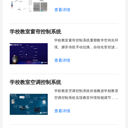
升管理效率。传统人工操作耗时费力，智
查看详情
能化改造后，一键完成全校窗帘开合，节
省人力成本。光线环境智能调节，保护学
生视力健康，营造舒适教学环境。节能减
学校教室窗帘控制系统
排效果显著，延长窗帘使用寿命，降低学
校运营维护成本。一、集中控制功能1. 全
学校教室窗帘控制系统重塑教学空间光环
境。摒弃传统手动拉拽，自动化管控滤除
眩光，护眼防近视。强光阻断，弱光补
查看详情
足，节能降耗。精准适配多媒体教学、考
试、午休等多维场景，减负后勤运维，赋
能智慧校园生态升级。智能光感调节1. 动
学校教室空调控制系统
态光照追踪实时捕捉室外照度参数。光照
阈值超标触发开合机构。免人工干预。自
学校教室空调控制系统价值概述学校教室
然
空调控制系统实现教室环境智能调节，提
升教学舒适度，降低能源消耗。系统集中
查看详情
管理全校空调设备，远程监控运行状态，
定时开关机，温度智能调节，故障自动报
警。管理人员通过平台统一管控，减少人