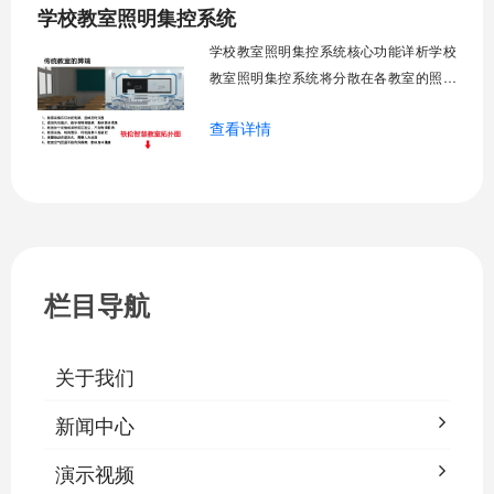
学校教室照明集控系统
工巡检工作量，延长设备使用寿命，节约
运营成本，为师生创造良好学习环境。
学校教室照明集控系统核心功能详析学校
一、集中
教室照明集控系统将分散在各教室的照明
设备统一纳入集中管控平台，实现一键开
查看详情
关、按需调光、定时策略、能耗监测、故
障告警、场景联动与权限分级。告别逐间
教室手动操作的低效模式，降低照明能
耗，延长灯具寿命，保障学生视力健康。
一、集中开关控制1.1 单灯开关后台界面
栏目导航
关于我们
新闻中心
演示视频