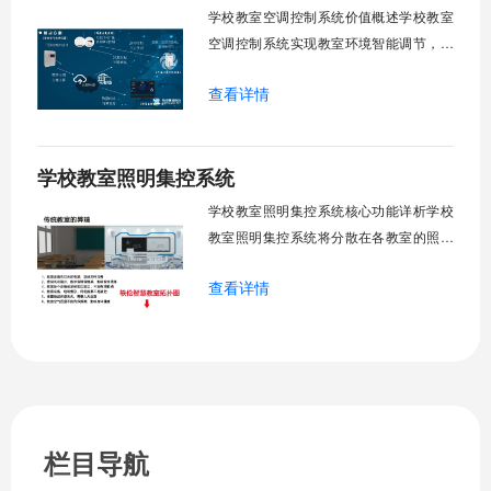
阈值超标触发开合机构。免人工干预。自
学校教室空调控制系统价值概述学校教室
然
空调控制系统实现教室环境智能调节，提
升教学舒适度，降低能源消耗。系统集中
查看详情
管理全校空调设备，远程监控运行状态，
定时开关机，温度智能调节，故障自动报
警。管理人员通过平台统一管控，减少人
学校教室照明集控系统
工巡检工作量，延长设备使用寿命，节约
运营成本，为师生创造良好学习环境。
学校教室照明集控系统核心功能详析学校
一、集中
教室照明集控系统将分散在各教室的照明
设备统一纳入集中管控平台，实现一键开
查看详情
关、按需调光、定时策略、能耗监测、故
障告警、场景联动与权限分级。告别逐间
教室手动操作的低效模式，降低照明能
耗，延长灯具寿命，保障学生视力健康。
一、集中开关控制1.1 单灯开关后台界面
栏目导航