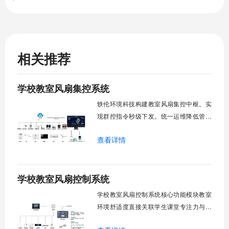
相关推荐
学校教室风扇集控系统
轶伦环境科技构建教室风扇集控中枢。实
现群控指令秒级下发。统一运维降低管理
成本。提升校园通风换气效能。规避人工
查看详情
巡检盲区。保障教学环境温湿度适宜。数
字化调度重塑后勤管理范式。核心功能模
块清单：远程集中控制。智能定时调度。
学校教室风扇控制系统
环境自适应调节。能耗监测统计。故障预
警诊断。权限分级管理。一、远程集中控
学校教室风扇控制系统核心功能模块教室
制1.
环境舒适度直接关联学生课堂专注力与学
习效率。轶伦环境科技深耕校园智能设备