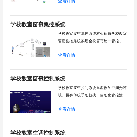
查看详情
领域，打造教室风扇控制系统，实现温度
感知、自动调速、远程管控、定时策略、
分组联动、安全防护六大模块一体化运
学校教室窗帘集控系统
行，为学校提供精细化风扇管理方案。
一、温度感知模块1.1 多点温度采集教
学校教室窗帘集控系统核心价值学校教室
窗帘集控系统实现全校窗帘统一管控，提
升管理效率。传统人工操作耗时费力，智
查看详情
能化改造后，一键完成全校窗帘开合，节
省人力成本。光线环境智能调节，保护学
生视力健康，营造舒适教学环境。节能减
学校教室窗帘控制系统
排效果显著，延长窗帘使用寿命，降低学
校运营维护成本。一、集中控制功能1. 全
学校教室窗帘控制系统重塑教学空间光环
境。摒弃传统手动拉拽，自动化管控滤除
眩光，护眼防近视。强光阻断，弱光补
查看详情
足，节能降耗。精准适配多媒体教学、考
试、午休等多维场景，减负后勤运维，赋
能智慧校园生态升级。智能光感调节1. 动
学校教室空调控制系统
态光照追踪实时捕捉室外照度参数。光照