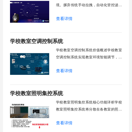
境。摒弃传统手动拉拽，自动化管控滤除
眩光，护眼防近视。强光阻断，弱光补
查看详情
足，节能降耗。精准适配多媒体教学、考
试、午休等多维场景，减负后勤运维，赋
能智慧校园生态升级。智能光感调节1. 动
学校教室空调控制系统
态光照追踪实时捕捉室外照度参数。光照
阈值超标触发开合机构。免人工干预。自
学校教室空调控制系统价值概述学校教室
然
空调控制系统实现教室环境智能调节，提
升教学舒适度，降低能源消耗。系统集中
查看详情
管理全校空调设备，远程监控运行状态，
定时开关机，温度智能调节，故障自动报
警。管理人员通过平台统一管控，减少人
学校教室照明集控系统
工巡检工作量，延长设备使用寿命，节约
运营成本，为师生创造良好学习环境。
学校教室照明集控系统核心功能详析学校
一、集中
教室照明集控系统将分散在各教室的照明
设备统一纳入集中管控平台，实现一键开
查看详情
关、按需调光、定时策略、能耗监测、故
障告警、场景联动与权限分级。告别逐间