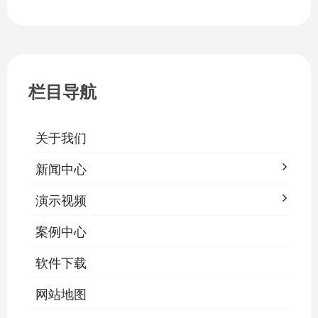
教室手动操作的低效模式，降低照明能
耗，延长灯具寿命，保障学生视力健康。
一、集中开关控制1.1 单灯开关后台界面
栏目导航
关于我们
新闻中心
演示视频
案例中心
软件下载
网站地图