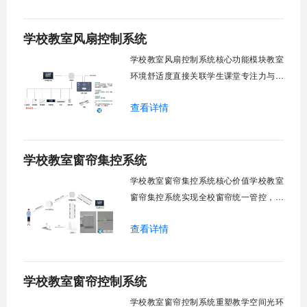
字化调度重塑后勤管理范式。核心功能模
块清单：远程集中控制。智能定时调度。
学校教室风扇控制系统
环境自适应调节。能耗监测统计。故障预
警诊断。权限分级管理。一、远程集中控
学校教室风扇控制系统核心功能模块教室
制1.
环境舒适度直接关联学生课堂专注力与学
习效率。轶伦环境科技深耕校园智能设备
查看详情
领域，打造教室风扇控制系统，实现温度
感知、自动调速、远程管控、定时策略、
分组联动、安全防护六大模块一体化运
学校教室窗帘集控系统
行，为学校提供精细化风扇管理方案。
一、温度感知模块1.1 多点温度采集教
学校教室窗帘集控系统核心价值学校教室
窗帘集控系统实现全校窗帘统一管控，提
升管理效率。传统人工操作耗时费力，智
查看详情
能化改造后，一键完成全校窗帘开合，节
省人力成本。光线环境智能调节，保护学
生视力健康，营造舒适教学环境。节能减
学校教室窗帘控制系统
排效果显著，延长窗帘使用寿命，降低学
校运营维护成本。一、集中控制功能1. 全
学校教室窗帘控制系统重塑教学空间光环